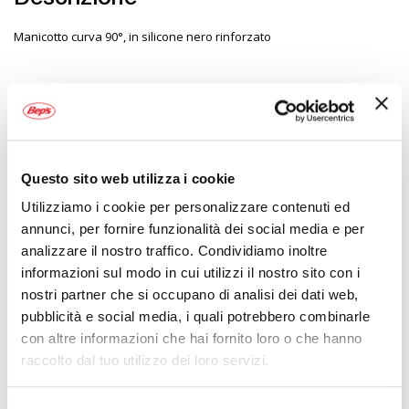
Manicotto curva 90°, in silicone nero rinforzato
Specifiche tecniche
Maggiori
1770456
Informazioni
8022474214549
Questo sito web utilizza i cookie
No
Auto
Utilizziamo i cookie per personalizzare contenuti ed
Kit installazione e accessori
annunci, per fornire funzionalità dei social media e per
Nero
analizzare il nostro traffico. Condividiamo inoltre
Diam. interno 51mm 102mm
informazioni sul modo in cui utilizzi il nostro sito con i
1
nostri partner che si occupano di analisi dei dati web,
MANITOR
pubblicità e social media, i quali potrebbero combinarle
Silicone Nero Diam. interno 51mm 102mm
con altre informazioni che hai fornito loro o che hanno
raccolto dal tuo utilizzo dei loro servizi.
POTREBBERO INTERESSARTI