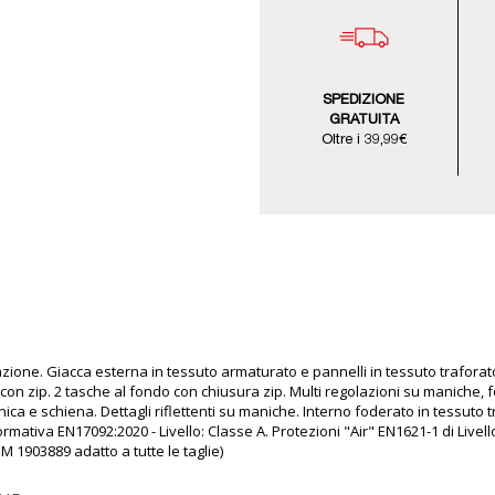
SPEDIZIONE
GRATUITA
Oltre i 39,99€
zione. Giacca esterna in tessuto armaturato e pannelli in tessuto traforat
con zip. 2 tasche al fondo con chiusura zip. Multi regolazioni su maniche, 
ca e schiena. Dettagli riflettenti su maniche. Interno foderato in tessuto t
mativa EN17092:2020 - Livello: Classe A. Protezioni "Air" EN1621-1 di Livell
: M
1903889
adatto a tutte le taglie)