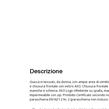
Descrizione
Giacca in tessuto, da donna, con ampie aree di ventila
e chiusura frontale con velcro AXO. Chiusura frontale 
maniche e schiena. AXO Logo riflettente su spalla, mani
impermeabile con zip. Prodotto Certificato secondo nor
paraschiena EN1621-2 liv. 2 (paraschiena non incluso