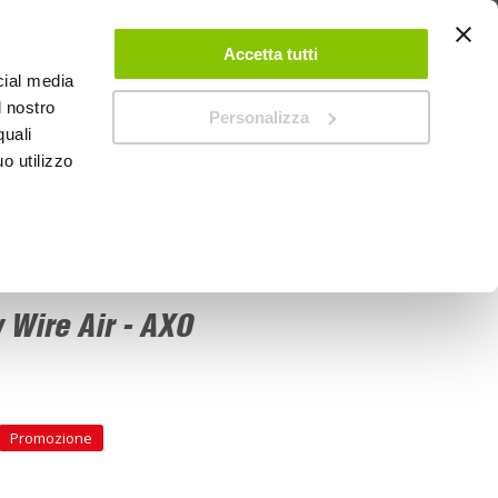
 UN ACCOUNT
CONTATTACI
NEGOZI
IL MIO NEGOZIO
Accetta tutti
cial media
l nostro
Personalizza
0
Carrello
quali
o utilizzo
PROMOZIONI
 Wire Air - AXO
Promozione