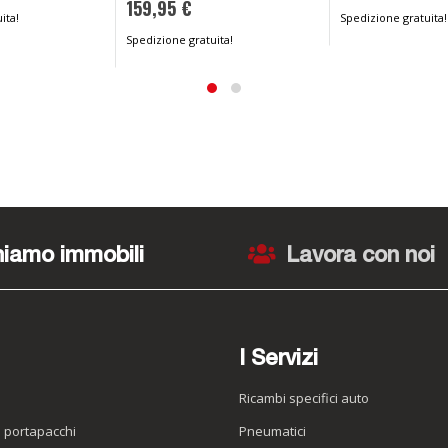
159,95 €
ita!
Spedizione gratuita!
Spedizione gratuita!
iamo immobili
Lavora con noi
I Servizi
Ricambi specifici auto
o portapacchi
Pneumatici