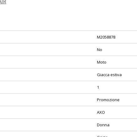
AIR
M2058878
No
Moto
Giacca estiva
1
Promozione
AXO
Donna