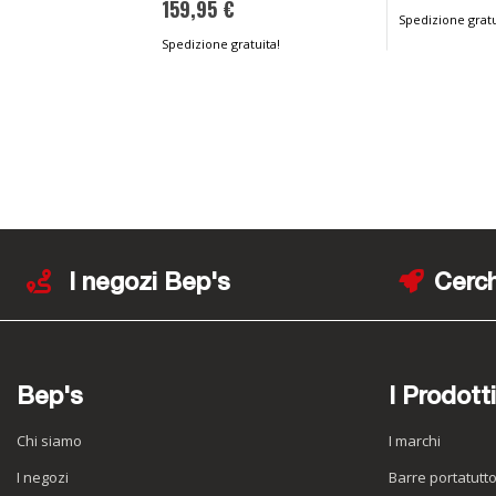
159,95 €
Spedizione gratu
Spedizione gratuita!
I negozi Bep's
Cerch
Bep's
I Prodotti
Chi siamo
I marchi
I negozi
Barre portatutt