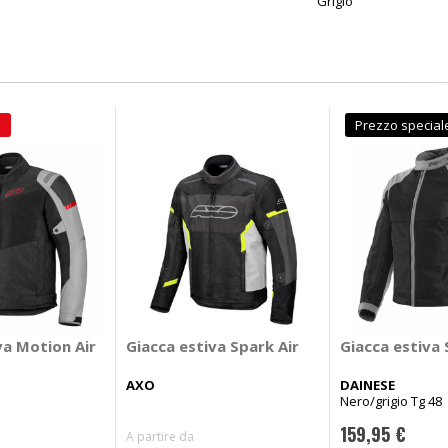
Grigio
e
Prezzo special
va Motion Air
Giacca estiva Spark Air
Giacca estiva 
AXO
DAINESE
Nero/grigio Tg 48
159,95 €
A partire da