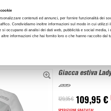
ACCEDI
CREA
 cookie
rsonalizzare contenuti ed annunci, per fornire funzionalità dei so
raffico. Condividiamo inoltre informazioni sul modo in cui utilizzi i
e si occupano di analisi dei dati web, pubblicità e social media, i 
ltre informazioni che hai fornito loro o che hanno raccolto dal tu
BICI
BEP'S GARAGE
Giacca estiva Lady Wire Air
e donna
Giacca estiva Lady
109,95 €
129,95 €
SPEDIZIONE GRATUITA!