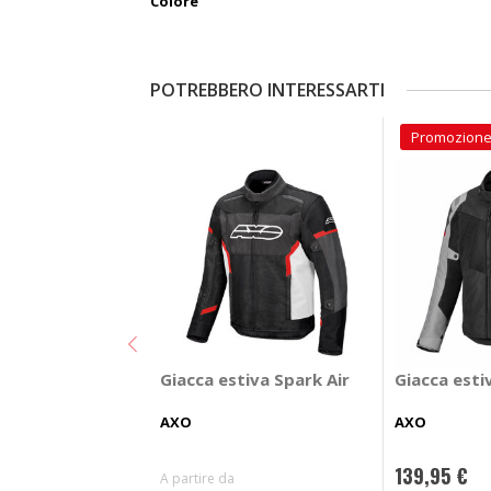
Colore
POTREBBERO INTERESSARTI
Promozion
Giacca estiva Spark Air
Giacca esti
AXO
AXO
139,95 €
A partire da