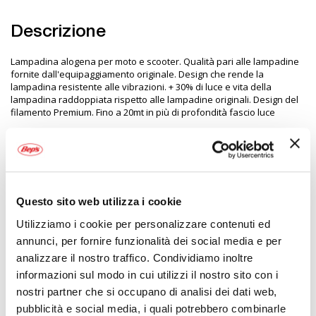
Descrizione
Lampadina alogena per moto e scooter. Qualità pari alle lampadine
fornite dall'equipaggiamento originale. Design che rende la
lampadina resistente alle vibrazioni. + 30% di luce e vita della
lampadina raddoppiata rispetto alle lampadine originali. Design del
filamento Premium. Fino a 20mt in più di profondità fascio luce
LISTA APPLICAZIONI LAMPADINE AUTO
INFORMATIVA LAMPADINE VETRO E LED
AVVERTENZE
Questo sito web utilizza i cookie
Utilizziamo i cookie per personalizzare contenuti ed
annunci, per fornire funzionalità dei social media e per
Specifiche tecniche
analizzare il nostro traffico. Condividiamo inoltre
informazioni sul modo in cui utilizzi il nostro sito con i
Maggiori
1210826
nostri partner che si occupano di analisi dei dati web,
Informazioni
4710445384066
pubblicità e social media, i quali potrebbero combinarle