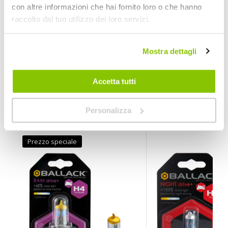
Si
con altre informazioni che hai fornito loro o che hanno
Moto
raccolto dal tuo utilizzo dei loro servizi.
Lampadina moto alogena
Bianco originale
12V 55W
Mostra dettagli
1
BALLACK
Accetta tutti
Bianco originale H1 12V 55W
Personalizza
POTREBBERO INTERESSARTI
Prezzo speciale