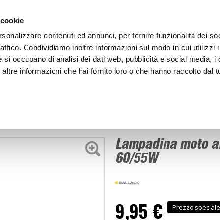
ACCEDI
CREA
 cookie
rsonalizzare contenuti ed annunci, per fornire funzionalità dei so
raffico. Condividiamo inoltre informazioni sul modo in cui utilizzi i
e si occupano di analisi dei dati web, pubblicità e social media, i 
ltre informazioni che hai fornito loro o che hanno raccolto dal tu
BICI
BEP'S GARAGE
Lampadina moto alogena Rain - BALLACK
mpadine - Alogene
Lampadina moto a
60/55W
9,95 €
Prezzo speciale