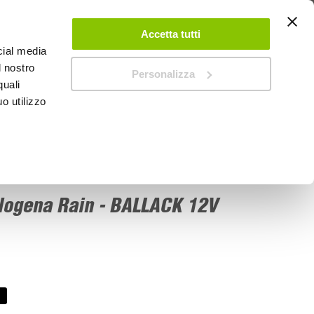
 UN ACCOUNT
CONTATTACI
NEGOZI
IL MIO NEGOZIO
Accetta tutti
cial media
l nostro
Personalizza
0
Carrello
quali
o utilizzo
PROMOZIONI
logena Rain - BALLACK 12V