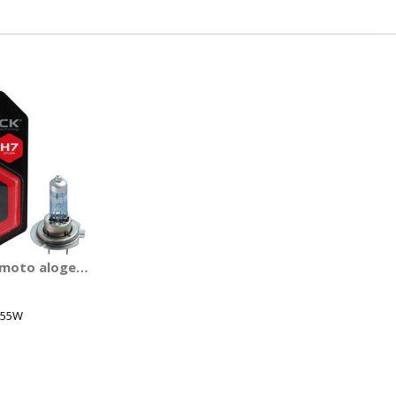
ACK
moto alogena Night - BALLACK
 55W