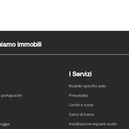
iamo immobili
Lavora con noi
I Servizi
Ricambi specifici auto
o portapacchi
Pneumatici
e
Cerchi e ruote
Ganci di traino
ioggia
Installazione impianti audio