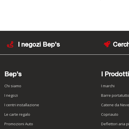
I negozi Bep's
Cerch
Bep's
I Prodotti
Chi siamo
I marchi
I negozi
Barre portatutt
I centri installazione
Catene da Nev
Le carte regalo
Copriauto
Promozioni Auto
Deflettori aria p