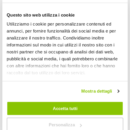
D-Gear OEM Replacement HID è la lampada Xenon progettata per
sostituire e aggiornare i veicoli equipaggiati con sistema HID Xenon
originale. Questa lampadina sostituisce direttamente il bulbo Xenon
Questo sito web utilizza i cookie
di primo impianto a pari grado Kelvin o maggiorato. Nessuna
Utilizziamo i cookie per personalizzare contenuti ed
modifica è necessaria; facile da montare con il fai da te.
Omologazione ECE R99. Sostituisce la lampada Xenon originale.
annunci, per fornire funzionalità dei social media e per
Migliora la resa della luce e la visibilità. Vetro al quarzo con
analizzare il nostro traffico. Condividiamo inoltre
trattamento UV-Cut
informazioni sul modo in cui utilizzi il nostro sito con i
nostri partner che si occupano di analisi dei dati web,
LISTA APPLICAZIONI LAMPADINE AUTO
pubblicità e social media, i quali potrebbero combinarle
INFORMATIVA XENON
con altre informazioni che hai fornito loro o che hanno
raccolto dal tuo utilizzo dei loro servizi.
AVVERTENZE
Mostra dettagli
Specifiche tecniche
Accetta tutti
Maggiori
1442280
Informazioni
4712366886636
No
Personalizza