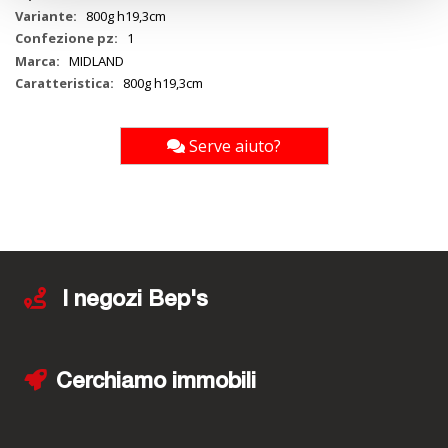
800g h19,3cm
1
MIDLAND
800g h19,3cm
Serve aiuto?
I negozi Bep's
Cerchiamo immobili