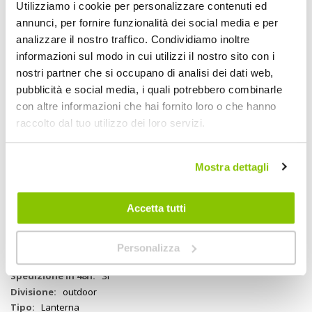
Utilizziamo i cookie per personalizzare contenuti ed
annunci, per fornire funzionalità dei social media e per
Esperienza completa di luce e suono. Progettata per chi ama vivere
all'aria aperta senza rinunciare al comfort e allo stile, questa
analizzare il nostro traffico. Condividiamo inoltre
lanterna multifunzionale unisce illuminazione LED regolabile e cassa
informazioni sul modo in cui utilizzi il nostro sito con i
Bluetooth 6.0 integrata da 20 Watt, per regalarti l'atmosfera perfetta
nostri partner che si occupano di analisi dei dati web,
in ogni momento. Grazie alla doppia temperatura di colore, puoi
scegliere la luce giusta per ogni occasione: luce calda (giallo/arancio),
pubblicità e social media, i quali potrebbero combinarle
più intensa e accogliente, ideale per cene e serate romantiche
con altre informazioni che hai fornito loro o che hanno
all'aperto, perfetta anche per ridurre la presenza di insetti; luce
raccolto dal tuo utilizzo dei loro servizi.
fredda (bianca) ideale per leggere o creare un'illuminazione discreta
senza affaticare la vista. Suono potente e connessione totale:
speaker da 20W con diffusione a 360°. Impermeabile IPX6. Fino a 14
ore di autonomia. Batteria Li-Ion. Diametro 10,2cm
Mostra dettagli
Accetta tutti
Specifiche tecniche
Maggiori
2187459
Personalizza
Informazioni
8011869208522
Si
outdoor
Lanterna