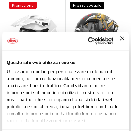
Promozione
Prezzo speciale
Questo sito web utilizza i cookie
Casco Enduro
Casco Integrale
Utilizziamo i cookie per personalizzare contenuti ed
Commander 2
Connor Samurai
annunci, per fornire funzionalità dei social media e per
AIROH
AIROH
analizzare il nostro traffico. Condividiamo inoltre
informazioni sul modo in cui utilizzi il nostro sito con i
319,95 €
-6%
339,00 €
A partire da
nostri partner che si occupano di analisi dei dati web,
119,95 €
Spedizione gratuita!
pubblicità e social media, i quali potrebbero combinarle
Spedizione gratuita!
con altre informazioni che hai fornito loro o che hanno
raccolto dal tuo utilizzo dei loro servizi.