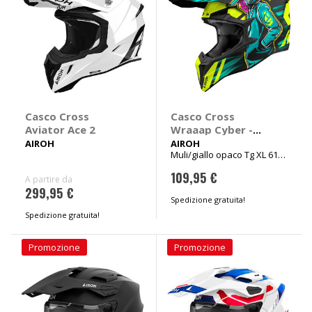
Casco Cross
Casco Cross
Aviator Ace 2
Wraaap Cyber -
AIROH
AIROH
AIROH
Muli/giallo opaco Tg XL 61-
62cm
109,95 €
A partire da
299,95 €
Spedizione gratuita!
Spedizione gratuita!
Promozione
Promozione