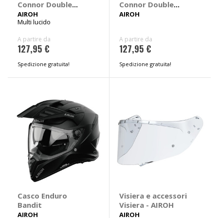
Connor Double
Connor Double
Face
Masker
AIROH
AIROH
Multi lucido
A partire da
A partire da
127,95 €
127,95 €
Spedizione gratuita!
Spedizione gratuita!
Casco Enduro
Visiera e accessori
Bandit
Visiera - AIROH
AIROH
AIROH