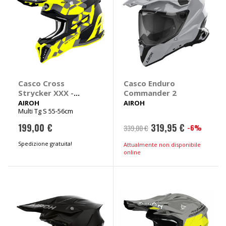
Casco Cross
Casco Enduro
Strycker XXX -
Commander 2
AIROH
AIROH
AIROH
Multi Tg S 55-56cm
199,00 €
319,95 €
-6%
339,00 €
Spedizione gratuita!
Attualmente non disponibile
online