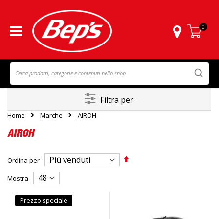
0
Carrello
Filtra per
Home
Marche
AIROH
AIROH
Imposta
Ordina per
la
direzione
Mostra
decrescente
Prezzo speciale