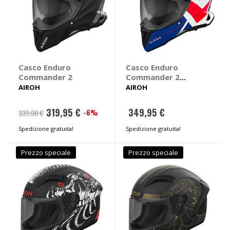
Casco Enduro
Casco Enduro
Commander 2
Commander 2
Reveal
AIROH
AIROH
319,95 €
349,95 €
-6%
339,00 €
Spedizione gratuita!
Spedizione gratuita!
Prezzo speciale
Prezzo speciale