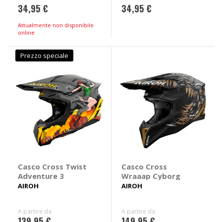
34,95 €
34,95 €
Attualmente non disponibile
online
Prezzo speciale
Casco Cross Twist
Casco Cross
Adventure 3
Wraaap Cyborg
AIROH
AIROH
A partire da
A partire da
139,95 €
149,95 €