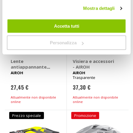
Mostra dettagli
Accetta tutti
Personalizza
Lente
Visiera e accessori
antiappannante
- AIROH
Pinlock - AIROH
AIROH
AIROH
Trasparente
27,45 €
37,30 €
Attualmente non disponibile
Attualmente non disponibile
online
online
Prezzo speciale
Promozione