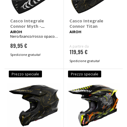
Casco Integrale
Casco Integrale
Connor Myth -
Connor Titan
AIROH
AIROH
AIROH
Nero/bianco/rosso opaco
Tg XL 61-62cm
89,95 €
A partire da
119,95 €
Spedizione gratuita!
Spedizione gratuita!
Prezzo speciale
Prezzo speciale