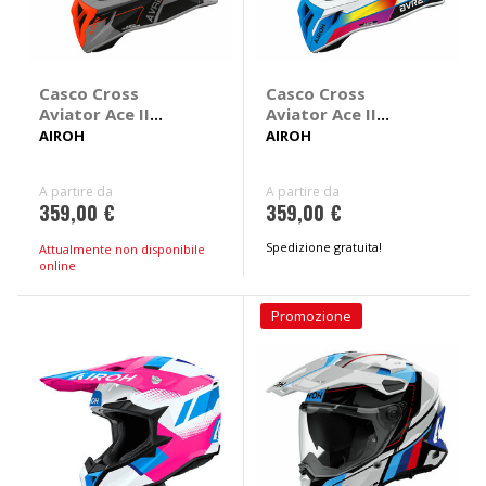
Casco Cross
Casco Cross
Aviator Ace II
Aviator Ace II
Shield
Sunrise
AIROH
AIROH
A partire da
A partire da
359,00 €
359,00 €
Spedizione gratuita!
Attualmente non disponibile
online
Promozione