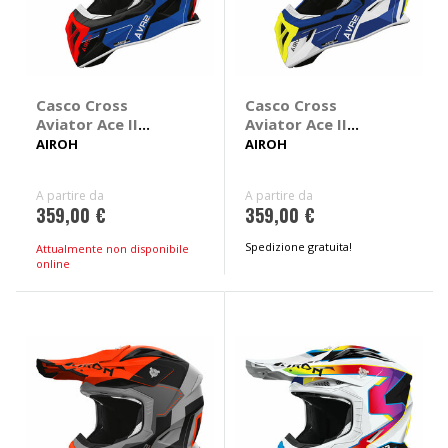
Casco Cross
Casco Cross
Aviator Ace II
Aviator Ace II
Shield
Shield
AIROH
AIROH
A partire da
A partire da
359,00 €
359,00 €
Spedizione gratuita!
Attualmente non disponibile
online