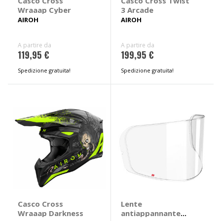
Casco Cross
Casco Cross Twist
Wraaap Cyber
3 Arcade
AIROH
AIROH
A partire da
A partire da
119,95 €
199,95 €
Spedizione gratuita!
Spedizione gratuita!
Casco Cross
Lente
Wraaap Darkness
antiappannante