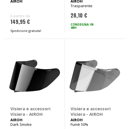
Pinlock - AIROH
AIROH
AIROH
Trasparente
28,10 €
A partire da
149,95 €
CONSEGNA IN
48H
Spedizione gratuita!
Visiera e accessori
Visiera e accessori
Visiera - AIROH
Visiera - AIROH
AIROH
AIROH
Dark Smoke
Fumè 50%