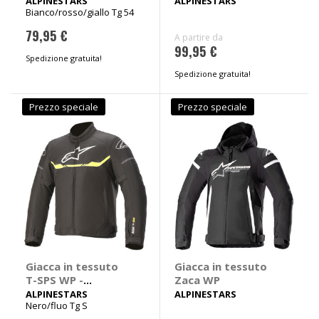
ALPINESTARS
ALPINESTARS
Bianco/rosso/giallo Tg 54
79,95 €
A partire da
99,95 €
Spedizione gratuita!
Spedizione gratuita!
Prezzo speciale
Prezzo speciale
Giacca in tessuto
Giacca in tessuto
T-SPS WP -
Zaca WP
ALPINESTARS
ALPINESTARS
ALPINESTARS
Nero/fluo Tg S