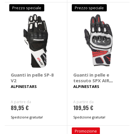
Prezzo speciale
Prezzo speciale
Guanti in pelle SP-8
Guanti in pelle e
V2
tessuto SPX AIR
Carbon
ALPINESTARS
ALPINESTARS
A partire da
A partire da
89,95 €
109,95 €
Spedizione gratuita!
Spedizione gratuita!
Promozione