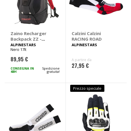
Zaino Recharger
Calzini Calzini
Backpack ZZ -
RACING ROAD
ALPINESTARS
ALPINESTARS
ALPINESTARS
Nero 17lt
89,95 €
A partire da
27,95 €
CONSEGNA IN
Spedizione
48H
gratuita!
Prezzo speciale