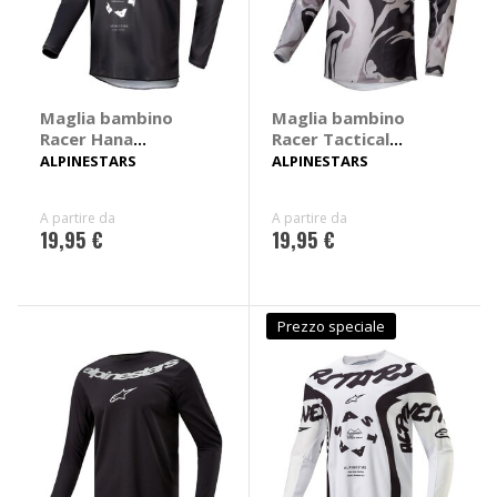
Maglia bambino
Maglia bambino
Racer Hana
Racer Tactical
bambino
bambino
ALPINESTARS
ALPINESTARS
A partire da
A partire da
19,95 €
19,95 €
Prezzo speciale