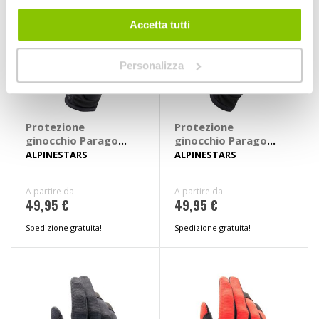
Accetta tutti
Personalizza
Protezione
Protezione
ginocchio Paragon
ginocchio Paragon
19
19
ALPINESTARS
ALPINESTARS
A partire da
A partire da
49,95 €
49,95 €
Spedizione gratuita!
Spedizione gratuita!