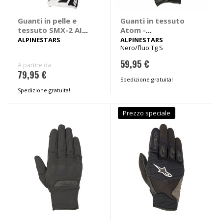
Guanti in pelle e
Guanti in tessuto
tessuto SMX-2 AIR
Atom -
Carbon V2
ALPINESTARS
ALPINESTARS
ALPINESTARS
Nero/fluo Tg S
59,95 €
A partire da
79,95 €
Spedizione gratuita!
Spedizione gratuita!
Prezzo speciale