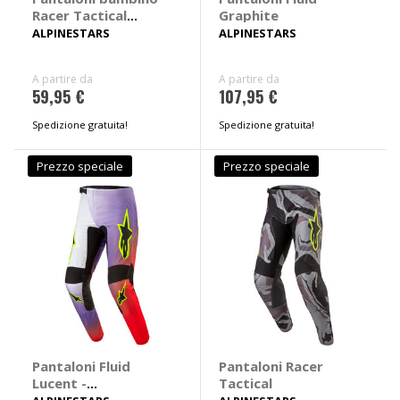
Racer Tactical
Graphite
bambino
ALPINESTARS
ALPINESTARS
A partire da
A partire da
59,95 €
107,95 €
Spedizione gratuita!
Spedizione gratuita!
Prezzo speciale
Prezzo speciale
Pantaloni Fluid
Pantaloni Racer
Lucent -
Tactical
ALPINESTARS