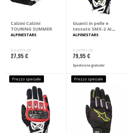
Calzini Calzini
Guanti in pelle e
TOURING SUMMER
tessuto SMX-2 AIR
Carbon V2
ALPINESTARS
ALPINESTARS
A partire da
A partire da
27,95 €
79,95 €
Spedizione gratuita!
Prezzo speciale
Prezzo speciale