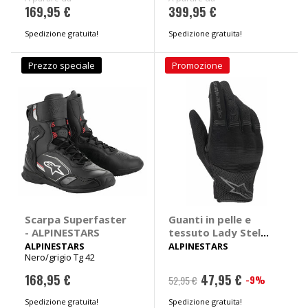
169,95 €
399,95 €
Spedizione gratuita!
Spedizione gratuita!
Prezzo speciale
Promozione
Scarpa Superfaster
Guanti in pelle e
- ALPINESTARS
tessuto Lady Stella
Copper
ALPINESTARS
ALPINESTARS
Nero/grigio Tg 42
168,95 €
47,95 €
-9%
52,95 €
Spedizione gratuita!
Spedizione gratuita!