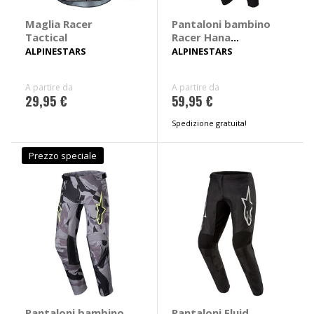
Maglia Racer
Pantaloni bambino
Tactical
Racer Hana
bambino
ALPINESTARS
ALPINESTARS
A partire da
A partire da
29,95 €
59,95 €
Spedizione gratuita!
Prezzo speciale
Pantaloni bambino
Pantaloni Fluid