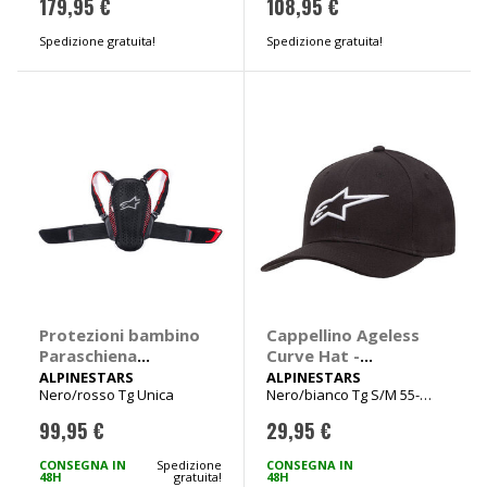
179,95 €
108,95 €
Spedizione gratuita!
Spedizione gratuita!
Protezioni bambino
Cappellino Ageless
Paraschiena
Curve Hat -
Nucleon KR-Y
ALPINESTARS
ALPINESTARS
ALPINESTARS
Nero/rosso Tg Unica
Nero/bianco Tg S/M 55-
bambino -
58cm
ALPINESTARS
99,95 €
29,95 €
CONSEGNA IN
Spedizione
CONSEGNA IN
48H
gratuita!
48H