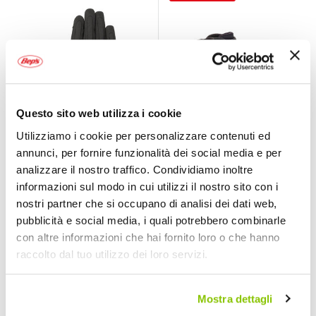
Questo sito web utilizza i cookie
Utilizziamo i cookie per personalizzare contenuti ed
Guanti in tessuto
Scarpa Sektor
annunci, per fornire funzionalità dei social media e per
Stella C-1 V2
analizzare il nostro traffico. Condividiamo inoltre
ALPINESTARS
ALPINESTARS
informazioni sul modo in cui utilizzi il nostro sito con i
Nero
nostri partner che si occupano di analisi dei dati web,
109,95 €
-13%
125,95 €
A partire da
pubblicità e social media, i quali potrebbero combinarle
83,55 €
Spedizione gratuita!
con altre informazioni che hai fornito loro o che hanno
Spedizione gratuita!
raccolto dal tuo utilizzo dei loro servizi.
Prezzo speciale
Prezzo speciale
Mostra dettagli