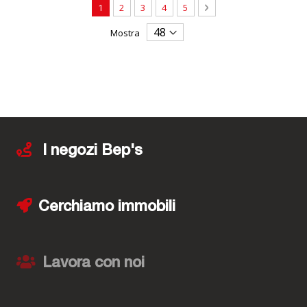
Pagina
Attualmente stai leggendo la pagina
Pagina
Pagina
Pagina
Pagina
Pagina
Avanti
1
2
3
4
5
Mostra
I negozi Bep's
Cerchiamo immobili
Lavora con noi