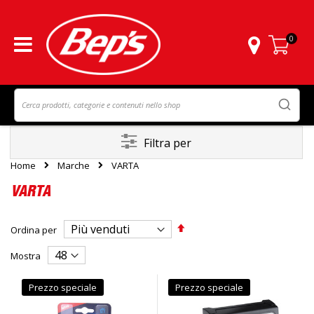
0
Carrello
Filtra per
Home
Marche
VARTA
VARTA
Imposta
Ordina per
la
direzione
Mostra
decrescente
Prezzo speciale
Prezzo speciale