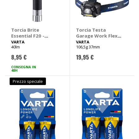
Torcia Brite
Torcia Testa
Essential F20 -
Garage Work Flex
VARTA
H20 - VARTA
VARTA
VARTA
40lm
106,5g 37mm
8,95 €
19,95 €
CONSEGNA IN
48H
Prezzo speciale