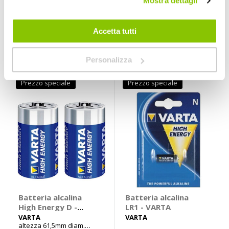
Mostra dettagli
High Energy AAA -
High Energy C -
VARTA
VARTA
VARTA
VARTA
altezza 50mm diam.
Accetta tutti
26,2mm
3,95 €
3,95 €
CONSEGNA IN
Personalizza
48H
Prezzo speciale
Prezzo speciale
Batteria alcalina
Batteria alcalina
High Energy D -
LR1 - VARTA
VARTA
VARTA
VARTA
altezza 61,5mm diam.