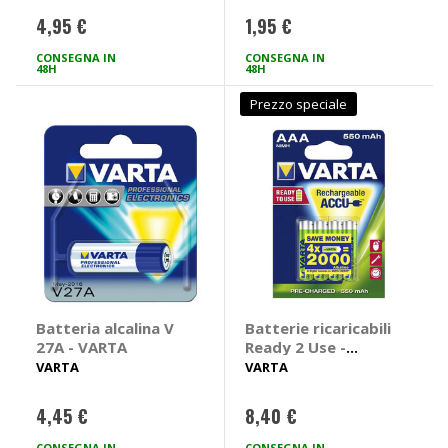
34,2mm
4,95 €
1,95 €
CONSEGNA IN
CONSEGNA IN
48H
48H
Prezzo speciale
Batteria alcalina V
Batterie ricaricabili
27A - VARTA
Ready 2 Use -
VARTA
VARTA
VARTA
4,45 €
8,40 €
CONSEGNA IN
CONSEGNA IN