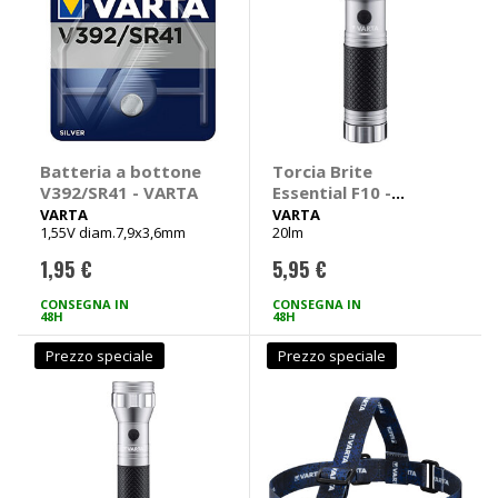
Batteria a bottone
Torcia Brite
V392/SR41 - VARTA
Essential F10 -
VARTA
VARTA
VARTA
1,55V diam.7,9x3,6mm
20lm
1,95 €
5,95 €
CONSEGNA IN
CONSEGNA IN
48H
48H
Prezzo speciale
Prezzo speciale