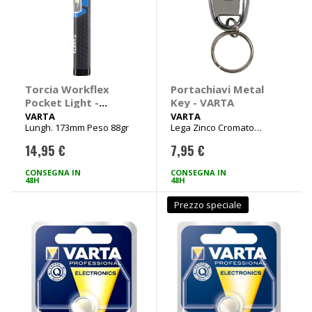
Torcia Workflex
Portachiavi Metal
Pocket Light -
Key - VARTA
VARTA
VARTA
VARTA
Lungh. 173mm Peso 88gr
Lega Zinco Cromato
24x11x50 mm
14,95 €
7,95 €
CONSEGNA IN
CONSEGNA IN
48H
48H
Prezzo speciale