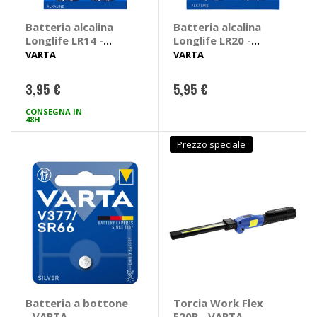
Batteria alcalina
Batteria alcalina
Longlife LR14 -
Longlife LR20 -
VARTA
VARTA
VARTA
VARTA
3,95 €
5,95 €
CONSEGNA IN
48H
Prezzo speciale
Batteria a bottone
Torcia Work Flex
- VARTA
F20R - VARTA