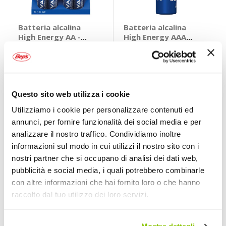
Batteria alcalina
Batteria alcalina
High Energy AA -
High Energy AAA
VARTA
Megapack - VARTA
VARTA
VARTA
3,95 €
4,95 €
CONSEGNA IN
CONSEGNA IN
48H
48H
Questo sito web utilizza i cookie
Utilizziamo i cookie per personalizzare contenuti ed
Prezzo speciale
annunci, per fornire funzionalità dei social media e per
analizzare il nostro traffico. Condividiamo inoltre
informazioni sul modo in cui utilizzi il nostro sito con i
nostri partner che si occupano di analisi dei dati web,
pubblicità e social media, i quali potrebbero combinarle
con altre informazioni che hai fornito loro o che hanno
raccolto dal tuo utilizzo dei loro servizi.
Batteria alcalina
Batteria alcalina