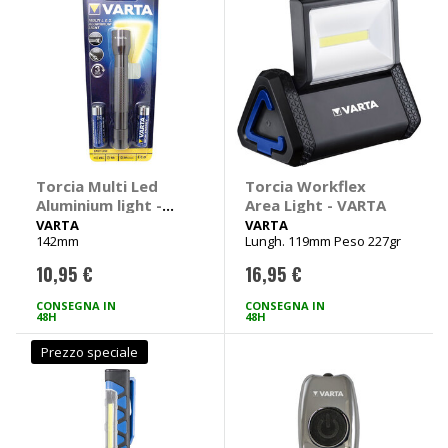
Torcia Multi Led
Torcia Workflex
Aluminium light -
Area Light - VARTA
VARTA
VARTA
VARTA
142mm
Lungh. 119mm Peso 227gr
10,95 €
16,95 €
CONSEGNA IN
CONSEGNA IN
48H
48H
Prezzo speciale