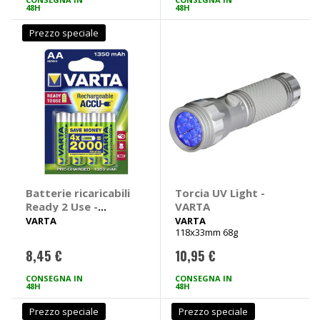
48H
48H
Prezzo speciale
Batterie ricaricabili
Torcia UV Light -
Ready 2 Use -
VARTA
VARTA
VARTA
VARTA
118x33mm 68g
8,45 €
10,95 €
CONSEGNA IN
CONSEGNA IN
48H
48H
Prezzo speciale
Prezzo speciale