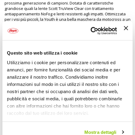
prossima generazione di campioni. Dotata di caratteristiche
grandiose quali la lente Scott TruView Clear con trattamento
antiappannamento NoFog e lenti resistenti agli impatti. Ottimizzata
per i visi più piccoli, la Youth è una bella maschera da motocross a un
prezzo imbattibile
Specifiche tecniche
Questo sito web utilizza i cookie
Maggiori
1979815
Utilizziamo i cookie per personalizzare contenuti ed
Informazioni
7615523637805
annunci, per fornire funzionalità dei social media e per
No
analizzare il nostro traffico. Condividiamo inoltre
Moto
informazioni sul modo in cui utilizzi il nostro sito con i
Maschera cross bambino
nostri partner che si occupano di analisi dei dati web,
Nero
pubblicità e social media, i quali potrebbero combinarle
Lente clear
con altre informazioni che hai fornito loro o che hanno
1
raccolto dal tuo utilizzo dei loro servizi.
Prezzo speciale
SCOTT
Nero Lente clear
Mostra dettagli