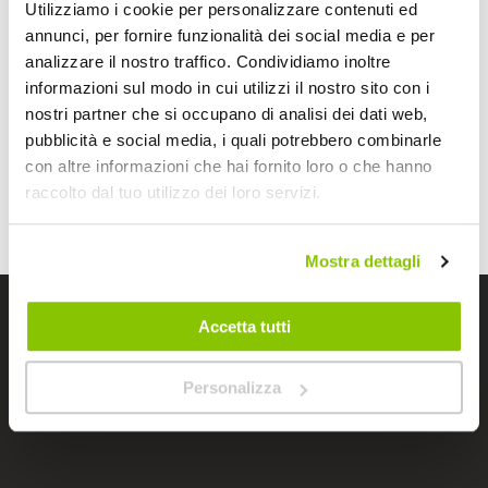
Utilizziamo i cookie per personalizzare contenuti ed
accessori per moto Bep’s potrai selezionare facilmente gli
annunci, per fornire funzionalità dei social media e per
accessori per
motore e manutenzione
scooter
delle migliori
analizzare il nostro traffico. Condividiamo inoltre
marche. Tutti gli
accessori per
motore e
manutenzione
sono forniti di una approfondita scheda
informazioni sul modo in cui utilizzi il nostro sito con i
tecnica, con tutte le informazioni e immagini per soddisfare
nostri partner che si occupano di analisi dei dati web,
qualsiasi curiosità. Tutti i nostri sono stati selezionati per
pubblicità e social media, i quali potrebbero combinarle
rendere il tuo viaggio in scooter un’esperienza sicura ed
con altre informazioni che hai fornito loro o che hanno
entusiasmante.
raccolto dal tuo utilizzo dei loro servizi.
Mostra dettagli
I negozi Bep's
Accetta tutti
Personalizza
Cerchiamo immobili