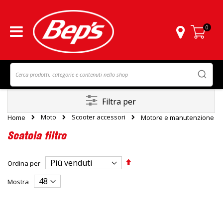
0
Carrello
Filtra per
Moto
Scooter accessori
Home
Motore e manutenzione
Scatola filtro
Imposta
Ordina per
la
direzione
Mostra
decrescente