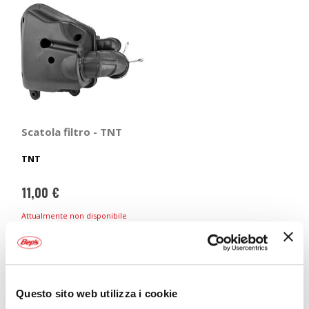
Scatola filtro - TNT
TNT
11,00 €
Attualmente non disponibile
online
Mostra
Sei alla ricerca dei migliori
accessori per
motore e
Questo sito web utilizza i cookie
manutenzione
scooter a prezzi convenienti? Nel catalogo