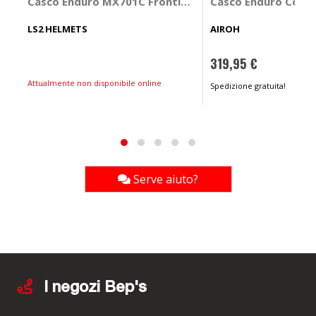
Casco Enduro MX701C Frontier II
Casco Enduro Comm
LS2 HELMETS
AIROH
319,95 €
Attualmente non disponibile online
Spedizione gratuita!
Serve aiuto?
I negozi Bep's