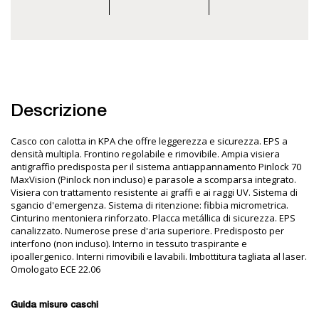
Descrizione
Casco con calotta in KPA che offre leggerezza e sicurezza. EPS a
densità multipla. Frontino regolabile e rimovibile. Ampia visiera
antigraffio predisposta per il sistema antiappannamento Pinlock 70
MaxVision (Pinlock non incluso) e parasole a scomparsa integrato.
Visiera con trattamento resistente ai graffi e ai raggi UV. Sistema di
sgancio d'emergenza. Sistema di ritenzione: fibbia micrometrica.
Cinturino mentoniera rinforzato. Placca metállica di sicurezza. EPS
canalizzato. Numerose prese d'aria superiore. Predisposto per
interfono (non incluso). Interno in tessuto traspirante e
ipoallergenico. Interni rimovibili e lavabili. Imbottitura tagliata al laser.
Omologato ECE 22.06
Guida misure caschi