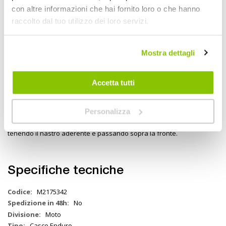
non garantiscono una perfetta vestibilit.
con altre informazioni che hai fornito loro o che hanno
raccolto dal tuo utilizzo dei loro servizi.
Come misurare
Mostra dettagli
Accetta tutti
Personalizza
CIRCONFERENZA: Avvolgi un nastro di misurazione attorno alla testa,
tenendo il nastro aderente e passando sopra la fronte.
Specifiche tecniche
Maggiori
M2175342
Informazioni
No
Moto
Casco Enduro