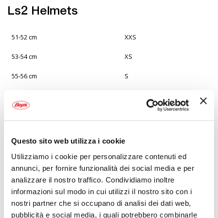
Ls2 Helmets
51-52 cm
XXS
53-54 cm
XS
55-56 cm
S
57-58 cm
M
59-60 cm
L
61-62 cm
XL
Questo sito web utilizza i cookie
63-64 cm
XXL
Utilizziamo i cookie per personalizzare contenuti ed
annunci, per fornire funzionalità dei social media e per
65-66 cm
XXXL
analizzare il nostro traffico. Condividiamo inoltre
informazioni sul modo in cui utilizzi il nostro sito con i
67-68 cm
XXXXL
nostri partner che si occupano di analisi dei dati web,
Le informazioni sulle dimensioni sono fornite dal produttore e
pubblicità e social media, i quali potrebbero combinarle