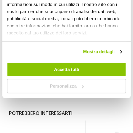
informazioni sul modo in cui utilizzi il nostro sito con i
nostri partner che si occupano di analisi dei dati web,
pubblicità e social media, i quali potrebbero combinarle
con altre informazioni che hai fornito loro o che hanno
raccolto dal tuo utilizzo dei loro servizi.
Navigatore satellitare per moto
Garmin zūmo® XT2: l'essenza
del tuo viaggio
Mostra dettagli
Il navigatore satellitare per moto zūmo®
XT2 è lo strumento fondamentale per
affrontare qualunque viaggio e
Accetta tutti
qualunque percorso su due ruote.
Leggi di piu' »
Personalizza
POTREBBERO INTERESSARTI