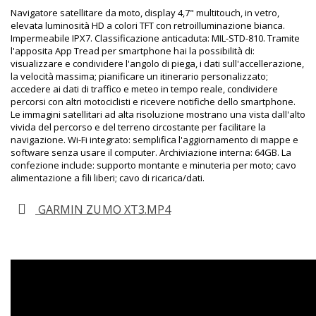
Navigatore satellitare da moto, display 4,7" multitouch, in vetro,
elevata luminosità HD a colori TFT con retroilluminazione bianca.
Impermeabile IPX7. Classificazione anticaduta: MIL-STD-810. Tramite
l'apposita App Tread per smartphone hai la possibilità di:
visualizzare e condividere l'angolo di piega, i dati sull'accellerazione,
la velocità massima; pianificare un itinerario personalizzato;
accedere ai dati di traffico e meteo in tempo reale, condividere
percorsi con altri motociclisti e ricevere notifiche dello smartphone.
Le immagini satellitari ad alta risoluzione mostrano una vista dall'alto
vivida del percorso e del terreno circostante per facilitare la
navigazione. Wi-Fi integrato: semplifica l'aggiornamento di mappe e
software senza usare il computer. Archiviazione interna: 64GB. La
confezione include: supporto montante e minuteria per moto; cavo
alimentazione a fili liberi; cavo di ricarica/dati.
GARMIN ZUMO XT3.MP4