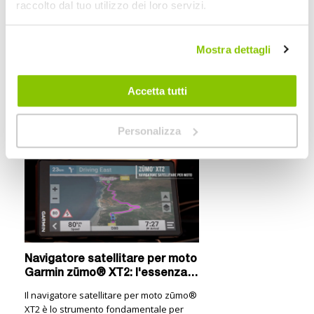
raccolto dal tuo utilizzo dei loro servizi.
12,8x7,5x2,4cm 190g
1
GARMIN
Mostra dettagli
12,8x7,5x2,4cm 190g
Accetta tutti
I nostri consigli
Personalizza
Navigatore satellitare per moto
Garmin zūmo® XT2: l'essenza
del tuo viaggio
Il navigatore satellitare per moto zūmo®
XT2 è lo strumento fondamentale per