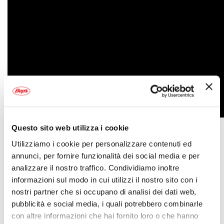
Questo sito web utilizza i cookie
Utilizziamo i cookie per personalizzare contenuti ed
Specifiche tecniche
annunci, per fornire funzionalità dei social media e per
analizzare il nostro traffico. Condividiamo inoltre
Maggiori
2186694
informazioni sul modo in cui utilizzi il nostro sito con i
Informazioni
753759367442
nostri partner che si occupano di analisi dei dati web,
Si
pubblicità e social media, i quali potrebbero combinarle
Moto
con altre informazioni che hai fornito loro o che hanno
Navigatore