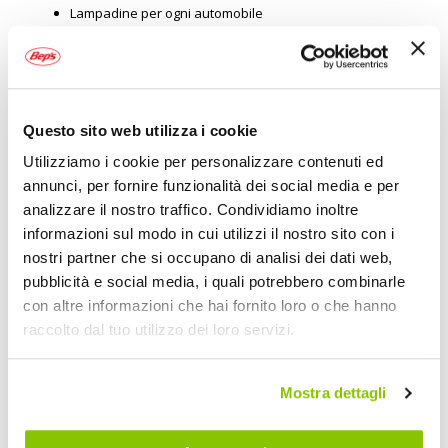
Lampadine per ogni automobile
Barre portatutto
Portabici
Box portatutto
Catene da neve
Questo sito web utilizza i cookie
Vastissima scelta di prodotti per la cura e la pulizia auto
Utilizziamo i cookie per personalizzare contenuti ed
Strumenti e prodotti per la manutenzione
annunci, per fornire funzionalità dei social media e per
Tende da tetto e materiale per outdoor, camper e van life
analizzare il nostro traffico. Condividiamo inoltre
Prodotti l'hi-far car
informazioni sul modo in cui utilizzi il nostro sito con i
Prodotti per il comfort in auto
nostri partner che si occupano di analisi dei dati web,
pubblicità e social media, i quali potrebbero combinarle
Coprisedili e tappetini anche su misura
con altre informazioni che hai fornito loro o che hanno
Accessori e ricambi per moto a
raccolto dal tuo utilizzo dei loro servizi.
Bep's Trento
Mostra dettagli
Caschi moto per ogni tipo di biker: integrali, modulari, jet,
enduro, mx, vintage
Giacche moto per ogni uscita: in pelle, in tessuto, estive,