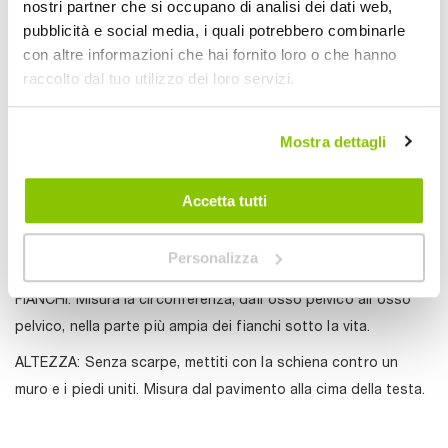
nostri partner che si occupano di analisi dei dati web,
pubblicità e social media, i quali potrebbero combinarle
con altre informazioni che hai fornito loro o che hanno
raccolto dal tuo utilizzo dei loro servizi.
Mostra dettagli
GIROVITA: La circonferenza della vita viene misurata facendo
passare il metro sulla linea di cintura tra le costole e il bacino
Accetta tutti
appena sopra le ossa dei fianchi. Effettuare la misurazione in
posizione eretta e respirare normalmente con l'addome
Personalizza
rilassato.
FIANCHI: Misura la circonferenza, dall'osso pelvico all'osso
pelvico, nella parte più ampia dei fianchi sotto la vita.
ALTEZZA: Senza scarpe, mettiti con la schiena contro un
muro e i piedi uniti. Misura dal pavimento alla cima della testa.