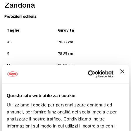
Zandonà
Protezioni schiena
Taglie
Girovita
XS
70-77 cm
S
78-85 cm
M
86-93 cm
L
94-101 cm
XL
102-114 cm
Questo sito web utilizza i cookie
Le informazioni sulle dimensioni sono fornite dal produttore e
Utilizziamo i cookie per personalizzare contenuti ed
non garantiscono una perfetta vestibilità.
annunci, per fornire funzionalità dei social media e per
analizzare il nostro traffico. Condividiamo inoltre
Come misurare
informazioni sul modo in cui utilizzi il nostro sito con i