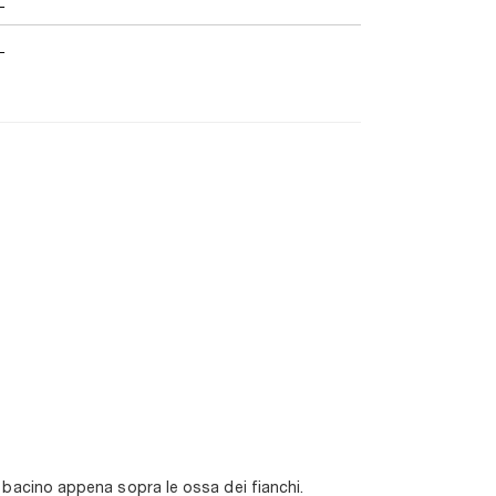
L
L
il bacino appena sopra le ossa dei fianchi.