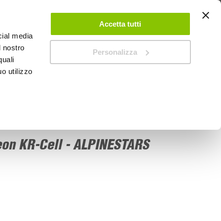
 UN ACCOUNT
CONTATTACI
NEGOZI
IL MIO NEGOZIO
Accetta tutti
cial media
l nostro
Personalizza
0
Carrello
quali
o utilizzo
PROMOZIONI
eon KR-Cell - ALPINESTARS