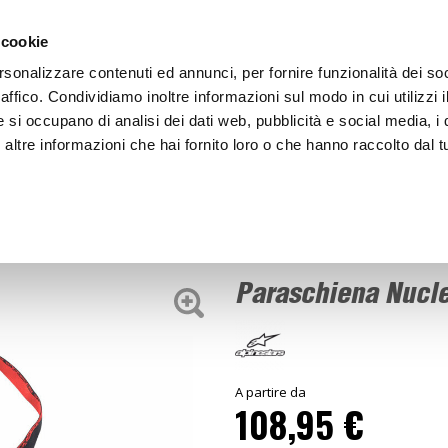
ACCEDI
CREA
 cookie
rsonalizzare contenuti ed annunci, per fornire funzionalità dei so
raffico. Condividiamo inoltre informazioni sul modo in cui utilizzi i
e si occupano di analisi dei dati web, pubblicità e social media, i 
ltre informazioni che hai fornito loro o che hanno raccolto dal tu
BICI
BEP'S GARAGE
Paraschiena Nucleon KR-Cell
oni
Paraschiena Nucl
A partire da
108,95 €