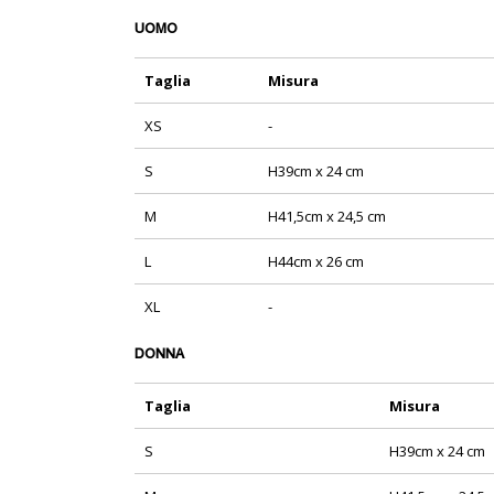
UOMO
Taglia
Misura
XS
-
S
H39cm x 24 cm
M
H41,5cm x 24,5 cm
L
H44cm x 26 cm
XL
-
DONNA
Taglia
Misura
S
H39cm x 24 cm