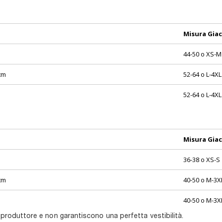
Misura Gia
44-50 o XS-M
cm
52-64 o L-4XL
52-64 o L-4XL
Misura Gia
36-38 o XS-S
cm
40-50 o M-3X
40-50 o M-3X
 produttore e non garantiscono una perfetta vestibilità.