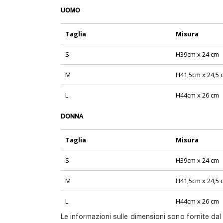
UOMO
Taglia
Misura
S
H39cm x 24 cm
M
H41,5cm x 24,5 
L
H44cm x 26 cm
DONNA
Taglia
Misura
S
H39cm x 24 cm
M
H41,5cm x 24,5 
L
H44cm x 26 cm
Le informazioni sulle dimensioni sono fornite dal