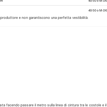
cm
40-50 o M-3X
40-50 o M-3X
 produttore e non garantiscono una perfetta vestibilità.
ta facendo passare il metro sulla linea di cintura tra le costole e 