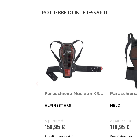
POTREBBERO INTERESSARTI
Paraschiena Nucleon KR-1 Cell
Paraschiena
ALPINESTARS
HELD
A partire da
A partire da
156,95 €
119,95 €
Spedizione gratuita!
Spedizione gratu