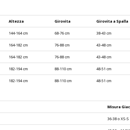
Altezza
Girovita
Girovita a Spalla
144-164 cm
68-76 cm
38-43 cm
164-182 cm
76-88 cm
43-48 cm
164-182 cm
76-88 cm
43-48 cm
182-194 cm
88-110 cm
48-51 cm
182-194 cm
88-110 cm
48-51 cm
Misura Gia
36-38 o XS-S