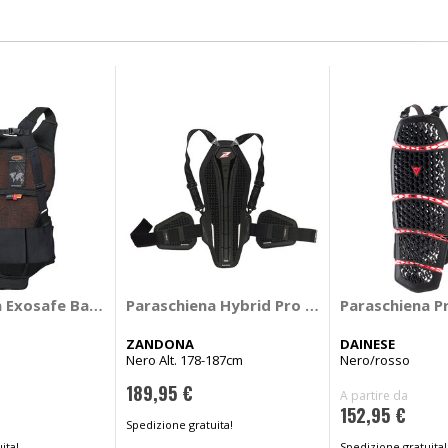
 Exosafe Back 2
Paraschiena Hybrid Pro RS x8 - ZANDONA
Paraschiena P
ZANDONA
DAINESE
Nero Alt. 178-187cm
Nero/rosso
189,95 €
A partire da
152,95 €
Spedizione gratuita!
ita!
Spedizione gratuita!