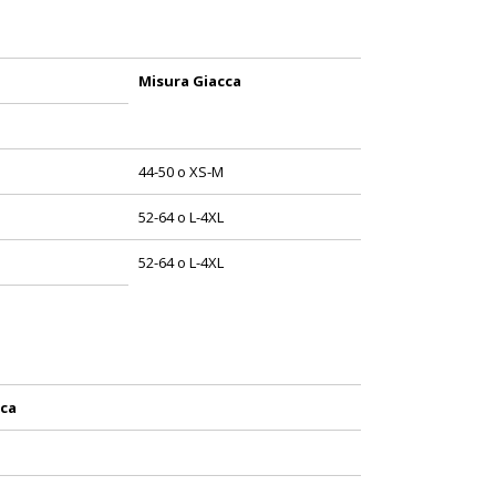
Misura Giacca
44-50 o XS-M
52-64 o L-4XL
52-64 o L-4XL
cca