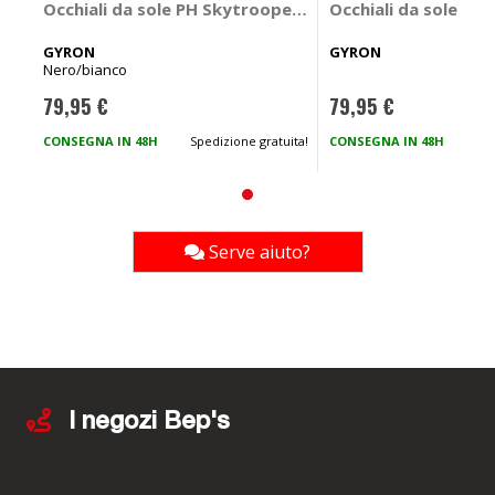
Occhiali da sole PH Skytrooper - GYRON
Occhiali da sole PH
GYRON
GYRON
Nero/bianco
79,95 €
79,95 €
CONSEGNA IN 48H
Spedizione gratuita!
CONSEGNA IN 48H
Spe
Serve aiuto?
I negozi Bep's