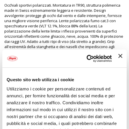
Occhiali sportivi polarizzati. Montatura in TR90, struttura polimerica
made in Swiss estremamente leggera e resistente. Design
avvolgente: protegge gli occhi dal vento e dalle intemperie, fornisce
una migliore visione periferica. Lente polarizzata fumo cat.3 con
specchiatura verde (VLT 12.1%, blocca 88% della luce). La
polarizzazione della lente limita i riflessi provenienti da superfici
orizzontali riflettenti come ghiaccio, neve, acqua. 100% di protezione
dai raggi UV. Adatto a tutti i tipi di viso (da stretto a grande). Grip
all'estremità della stanghetta e dei naselli che impediscono agli
occhiali di scivolare. Colore montatura nero opaco - verde
Specifiche tecniche
Questo sito web utilizza i cookie
Maggiori
2085427
Utilizziamo i cookie per personalizzare contenuti ed
Informazioni
8033706258774
annunci, per fornire funzionalità dei social media e per
No
analizzare il nostro traffico. Condividiamo inoltre
Moto
informazioni sul modo in cui utilizzi il nostro sito con i
Occhiali da sole
nostri partner che si occupano di analisi dei dati web,
Lente verde specchio
pubblicità e social media, i quali potrebbero combinarle
22gr