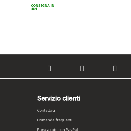
speciale
CONSEGNA IN
speciale
CONSEGNA IN
48H
48H
Servizio clienti
Contattaci
Domande frequenti
Paga a rate con PayPal