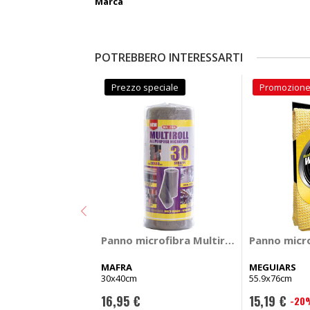
Marca
POTREBBERO INTERESSARTI
Prezzo speciale
Promozion
Panno microfibra Multiroll - MAFRA
MAFRA
MEGUIARS
30x40cm
55.9x76cm
16,95 €
15,19 €
-20
Prezzo