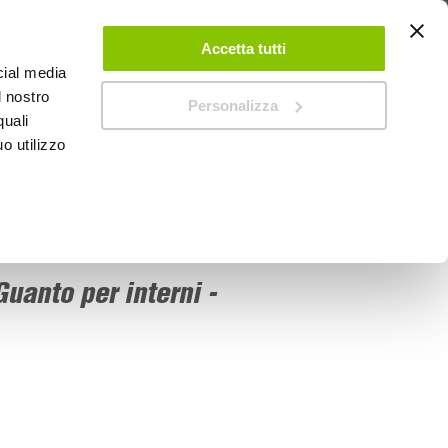
 UN ACCOUNT
CONTATTACI
NEGOZI
IL MIO NEGOZIO
Accetta tutti
cial media
l nostro
Personalizza
0
Carrello
quali
o utilizzo
PROMOZIONI
uanto per interni -