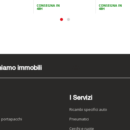
CONSEGNA IN
CONSEGNA IN
48H
48H
iamo immobili
Lavora con noi
I Servizi
Ricambi specifici auto
o portapacchi
Pneumatici
e
Cerchi e ruote