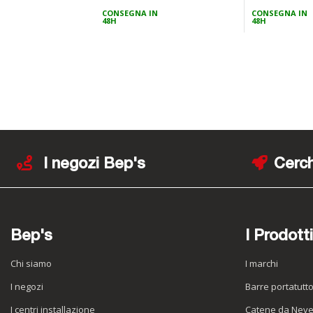
speciale
CONSEGNA IN
CONSEGNA IN
48H
48H
I negozi Bep's
Cerch
Bep's
I Prodotti
Chi siamo
I marchi
I negozi
Barre portatutt
I centri installazione
Catene da Nev