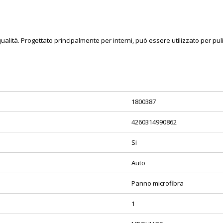
alità. Progettato principalmente per interni, può essere utilizzato per pulire
1800387
4260314990862
Si
Auto
Panno microfibra
1