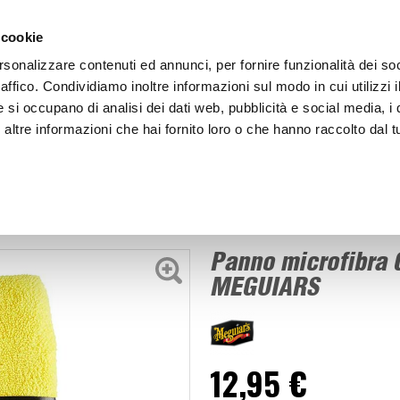
ACCEDI
CREA
 cookie
rsonalizzare contenuti ed annunci, per fornire funzionalità dei so
raffico. Condividiamo inoltre informazioni sul modo in cui utilizzi i
e si occupano di analisi dei dati web, pubblicità e social media, i 
ltre informazioni che hai fornito loro o che hanno raccolto dal tu
BICI
BEP'S GARAGE
Panno microfibra Guanto per interni - MEGUIARS
 spugne
Panno microfibra G
MEGUIARS
12,95 €