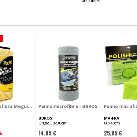
MEGUIARS
e
Panno microfibra - BBROS
Panno microfibra Meguiars Ultra Plush Water Magnet - MEGUIARS
Panno microfi
BBROS
MA-FRA
Grigio 30x30cm
60x40cm
14,95 €
25,95 €
%