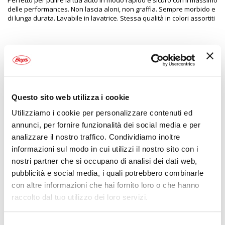
Perfetto per pulire la tua auto in modo rapido e sicuro con il massimo
delle performances. Non lascia aloni, non graffia. Sempre morbido e
di lunga durata. Lavabile in lavatrice. Stessa qualità in colori assortiti
Specifiche tecniche
Maggiori
1587426
Informazioni
8032817874262
Questo sito web utilizza i cookie
Si
Auto
Utilizziamo i cookie per personalizzare contenuti ed
Panno microfibra
annunci, per fornire funzionalità dei social media e per
Colori assortiti
analizzare il nostro traffico. Condividiamo inoltre
40x60cm
informazioni sul modo in cui utilizzi il nostro sito con i
1
nostri partner che si occupano di analisi dei dati web,
BBROS
pubblicità e social media, i quali potrebbero combinarle
Colori assortiti 40x60cm
con altre informazioni che hai fornito loro o che hanno
raccolto dal tuo utilizzo dei loro servizi.
POTREBBERO INTERESSARTI