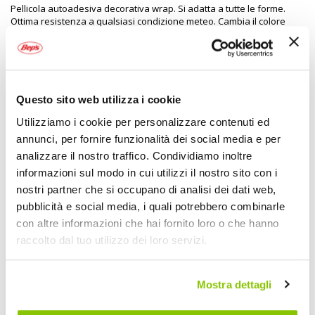
Pellicola autoadesiva decorativa wrap. Si adatta a tutte le forme.
Ottima resistenza a qualsiasi condizione meteo. Cambia il colore
della tua auto senza verniciarla. Permette una facile rimozione:
adesivo removibile. Termoformabile per aderire in maniera ottimale
anche su zone curve o spigolose. Protegge la carrozzeria e preserva
il colore originale
Questo sito web utilizza i cookie
Specifiche tecniche
Utilizziamo i cookie per personalizzare contenuti ed
annunci, per fornire funzionalità dei social media e per
Maggiori
1992548
analizzare il nostro traffico. Condividiamo inoltre
Informazioni
8059008010407
informazioni sul modo in cui utilizzi il nostro sito con i
Si
nostri partner che si occupano di analisi dei dati web,
Auto
pubblicità e social media, i quali potrebbero combinarle
Pellicola adesiva wrapping
con altre informazioni che hai fornito loro o che hanno
Carbon nero
raccolto dal tuo utilizzo dei loro servizi.
50x135cm
1
NEXUS
Mostra dettagli
Carbon nero 50x135cm