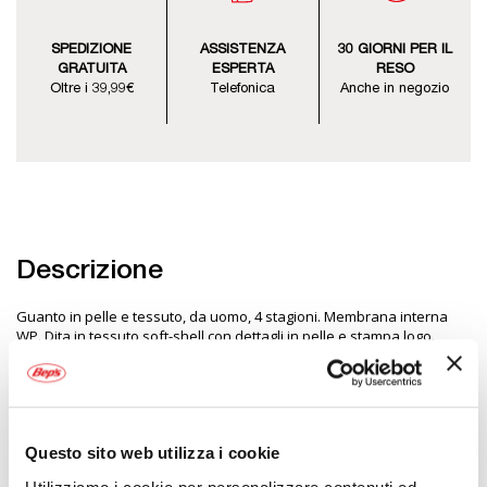
SPEDIZIONE
ASSISTENZA
30 GIORNI PER IL
GRATUITA
ESPERTA
RESO
Oltre i 39,99€
Telefonica
Anche in negozio
Descrizione
Guanto in pelle e tessuto, da uomo, 4 stagioni. Membrana interna
WP. Dita in tessuto soft-shell con dettagli in pelle e stampa logo.
Dettagli elastici in pelle su dita. Mignolo con rinforzo in pelle sintetica
e dettaglio riflettente. Pollice in tessuto con rinforzo extra protezione
3D antiurto. Dorso in pelle e tessuto armaturato con dettaglio
elastico. Logo termo stampato sul polso. Laccio polso in tessuto con
logo. Palmo in pelle con rinforzo in materiale antiscivolo su zona grip.
Rinforzo palmo esterno in pelle sintetica con extra protezione 3D.
Questo sito web utilizza i cookie
Dettagli in materiale "touchscreen compatibile" su indice e pollice.