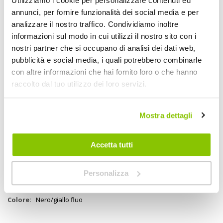
Utilizziamo i cookie per personalizzare contenuti ed
Laccio polso addizionale in pelle. Chiusura laccio polso con velcro ad
alta resistenza. Interfodera in materiale waterproof e traspirante.
annunci, per fornire funzionalità dei social media e per
Interno guanto foderato in microfibra. Interno area polso foderata in
analizzare il nostro traffico. Condividiamo inoltre
materiale anti assorbimento acqua. Margine polso e laccio rifinito in
informazioni sul modo in cui utilizzi il nostro sito con i
pelle. Protezione nocche ergonomica ricoperta in pelle. EN13594:2015
Livello: 1KP
nostri partner che si occupano di analisi dei dati web,
pubblicità e social media, i quali potrebbero combinarle
DICHIARAZIONE CONFORMITA PIONEER WP
con altre informazioni che hai fornito loro o che hanno
raccolto dal tuo utilizzo dei loro servizi.
Specifiche tecniche
Mostra dettagli
Maggiori
M2027225
Informazioni
No
Accetta tutti
Moto
Guanti in pelle e tessuto
Personalizza
2
AXO
Nero/giallo fluo