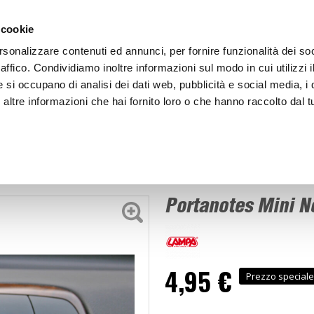
ACCEDI
CREA
 cookie
rsonalizzare contenuti ed annunci, per fornire funzionalità dei so
raffico. Condividiamo inoltre informazioni sul modo in cui utilizzi i
e si occupano di analisi dei dati web, pubblicità e social media, i 
ltre informazioni che hai fornito loro o che hanno raccolto dal tu
BICI
BEP'S GARAGE
Portanotes Mini Note-Pad - LAMPA
tadocumenti e Disco orario
Portanotes Mini N
4,95 €
Prezzo speciale