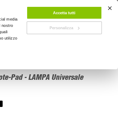
 UN ACCOUNT
CONTATTACI
NEGOZI
IL MIO NEGOZIO
Accetta tutti
cial media
l nostro
Personalizza
0
Carrello
quali
o utilizzo
PROMOZIONI
ote-Pad - LAMPA Universale