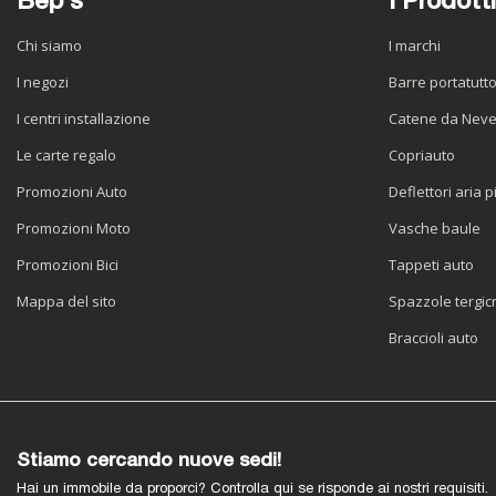
Bep's
I Prodotti
Chi siamo
I marchi
I negozi
Barre portatutt
I centri installazione
Catene da Nev
Le carte regalo
Copriauto
Promozioni Auto
Deflettori aria p
Promozioni Moto
Vasche baule
Promozioni Bici
Tappeti auto
Mappa del sito
Spazzole tergicr
Braccioli auto
Stiamo cercando nuove sedi!
Hai un immobile da proporci? Controlla qui se risponde ai nostri requisiti.