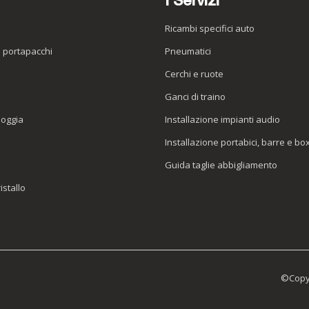
I Servizi
Ricambi specifici auto
o portapacchi
Pneumatici
e
Cerchi e ruote
Ganci di traino
ioggia
Installazione impianti audio
Installazione portabici, barre e bo
Guida taglie abbigliamento
istallo
©Copyr