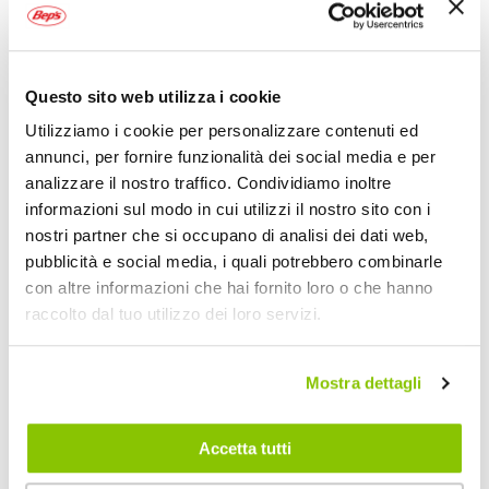
150ml
1
MA-FRA
150ml
Questo sito web utilizza i cookie
Utilizziamo i cookie per personalizzare contenuti ed
annunci, per fornire funzionalità dei social media e per
analizzare il nostro traffico. Condividiamo inoltre
I nostri consigli
informazioni sul modo in cui utilizzi il nostro sito con i
nostri partner che si occupano di analisi dei dati web,
pubblicità e social media, i quali potrebbero combinarle
con altre informazioni che hai fornito loro o che hanno
raccolto dal tuo utilizzo dei loro servizi.
Mostra dettagli
Guida pratica sulla pulizia degli
Guida essenziale all
interni in pelle
degli interni dell'au
Accetta tutti
Mantenere puliti gli interni in pelle è
Prestare attenzione alla p