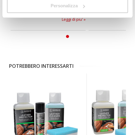
essenziale per preservarli. Prenditi cura
interni dell'auto è essenz
Personalizza
di ogni dettaglio!
assicurare un ambiente 
confortevole.
Leggi di piu' »
POTREBBERO INTERESSARTI