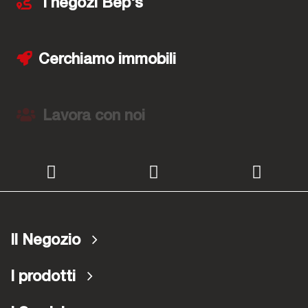
I negozi Bep's
Cerchiamo immobili
Lavora con noi
Il Negozio
I prodotti