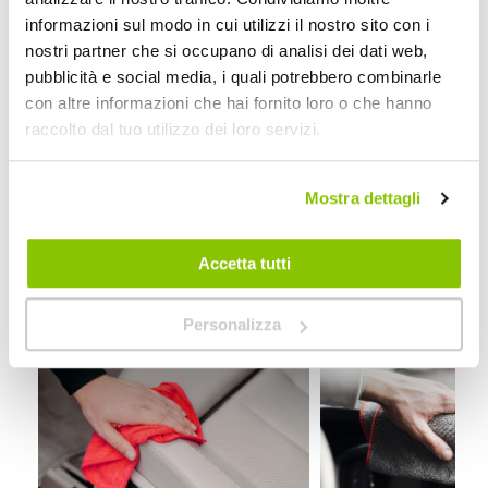
Maggiori
2162532
informazioni sul modo in cui utilizzi il nostro sito con i
Informazioni
8005553039226
nostri partner che si occupano di analisi dei dati web,
Si
pubblicità e social media, i quali potrebbero combinarle
Auto
con altre informazioni che hai fornito loro o che hanno
Prodotto per pelle
raccolto dal tuo utilizzo dei loro servizi.
500ml
1
MAFRA
Mostra dettagli
500ml
Accetta tutti
I nostri consigli
Personalizza