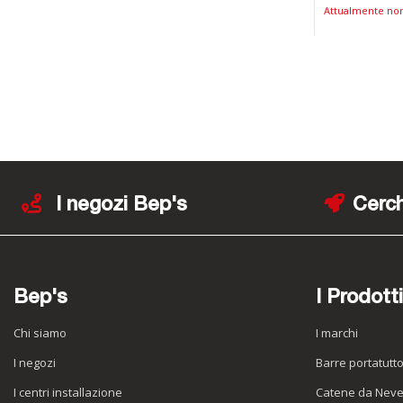
Attualmente non
I negozi Bep's
Cerch
Bep's
I Prodotti
Chi siamo
I marchi
I negozi
Barre portatutt
I centri installazione
Catene da Nev