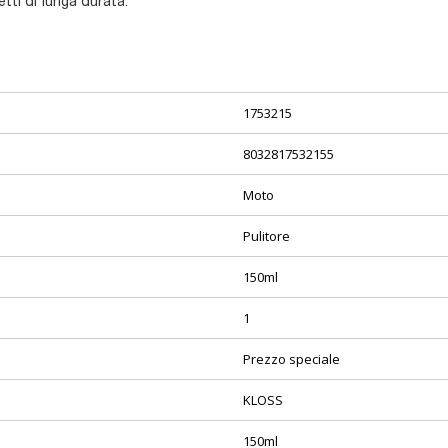
tti di lunga durata.
1753215
8032817532155
Moto
Pulitore
150ml
1
Prezzo speciale
KLOSS
150ml