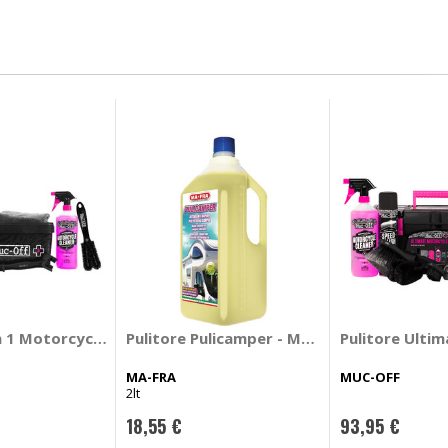
TOSOL
in 1 Motorcycle Cleaning kit - MUC-OFF
Pulitore Pulicamper - MA-FRA
Pulitore Ulti
MA-FRA
MUC-OFF
2lt
18,55 €
93,95 €