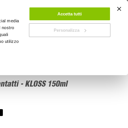
 UN ACCOUNT
CONTATTACI
NEGOZI
IL MIO NEGOZIO
Accetta tutti
cial media
l nostro
Personalizza
0
Carrello
quali
o utilizzo
PROMOZIONI
ontatti - KLOSS 150ml