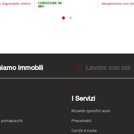
CONSEGNA IN
 disponibile online
Attualmente non dis
48H
iamo immobili
Lavora con noi
I Servizi
Ricambi specifici auto
o portapacchi
Pneumatici
e
Cerchi e ruote