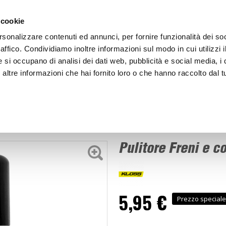
ACCEDI
CREA
 cookie
rsonalizzare contenuti ed annunci, per fornire funzionalità dei so
raffico. Condividiamo inoltre informazioni sul modo in cui utilizzi i
e si occupano di analisi dei dati web, pubblicità e social media, i 
ltre informazioni che hai fornito loro o che hanno raccolto dal tu
BICI
BEP'S GARAGE
Pulitore Freni e contatti - KLOSS
ettivi moto
Pulitore Freni e c
5,95 €
Prezzo speciale