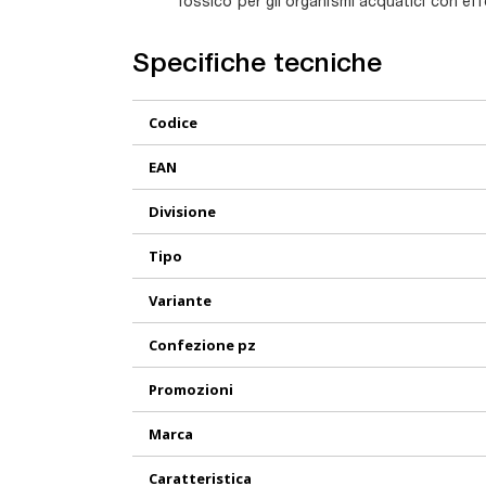
Tossico per gli organismi acquatici con effe
Specifiche tecniche
Maggiori
Codice
Informazioni
EAN
Divisione
Tipo
Variante
Confezione pz
Promozioni
Marca
Caratteristica