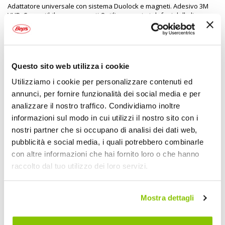
Adattatore universale con sistema Duolock e magneti. Adesivo 3M
VHB. Compatibile con supporti Optiline e porta telefoni della linea
Mag
Specifiche tecniche
Questo sito web utilizza i cookie
Maggiori
2090725
Utilizziamo i cookie per personalizzare contenuti ed
Informazioni
8000692918104
annunci, per fornire funzionalità dei social media e per
No
analizzare il nostro traffico. Condividiamo inoltre
Moto
informazioni sul modo in cui utilizzi il nostro sito con i
Supporto smartphone - Accessori
nostri partner che si occupano di analisi dei dati web,
1
pubblicità e social media, i quali potrebbero combinarle
LAMPA
con altre informazioni che hai fornito loro o che hanno
raccolto dal tuo utilizzo dei loro servizi.
POTREBBERO INTERESSARTI
Mostra dettagli