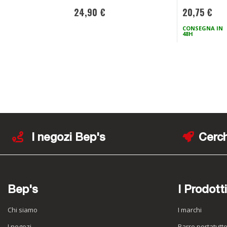
24,90 €
20,75 €
CONSEGNA IN
48H
I negozi Bep's
Cerch
Bep's
I Prodotti
Chi siamo
I marchi
I negozi
Barre portatutt