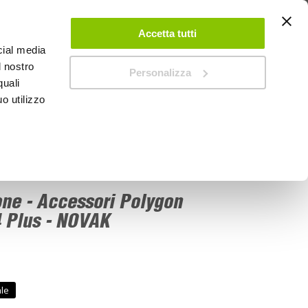
 UN ACCOUNT
CONTATTACI
NEGOZI
IL MIO NEGOZIO
Accetta tutti
cial media
l nostro
Personalizza
0
Carrello
quali
o utilizzo
PROMOZIONI
Phone14 Plus - NOVAK
ne - Accessori Polygon
 Plus - NOVAK
ale