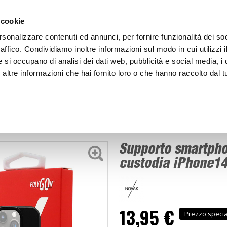
ACCEDI
CREA
 cookie
rsonalizzare contenuti ed annunci, per fornire funzionalità dei so
raffico. Condividiamo inoltre informazioni sul modo in cui utilizzi i
e si occupano di analisi dei dati web, pubblicità e social media, i 
ltre informazioni che hai fornito loro o che hanno raccolto dal tu
BICI
BEP'S GARAGE
Supporto smartphone - Accessori Polygon custodia i
to smartphone
Supporto smartpho
custodia iPhone14
13,95 €
Prezzo speci