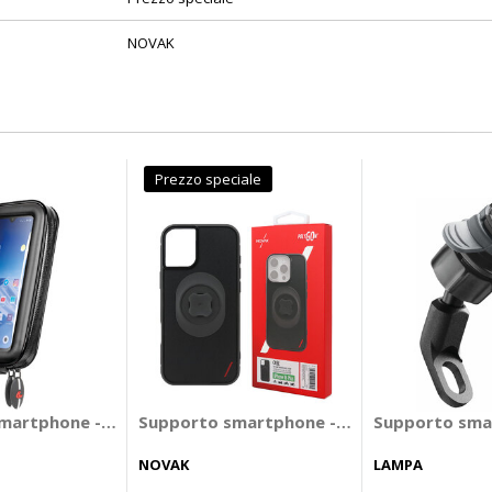
NOVAK
Prezzo speciale
lox - Staffa specchietto - INTERPHONE
artphone - Accessori Custodia Size XL Optiline - LAMPA
Supporto smartphone - Accessori Polygon 
Supporto smar
NOVAK
LAMPA