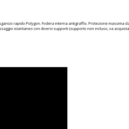
gancio rapido Polygon. Fodera interna antigraffio. Protezione massima da ca
fissaggio istantaneo con diversi supporti (supporto non incluso, va acquis