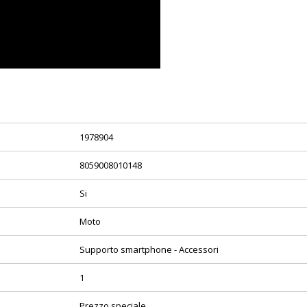
1978904
8059008010148
Si
Moto
Supporto smartphone - Accessori
1
Prezzo speciale