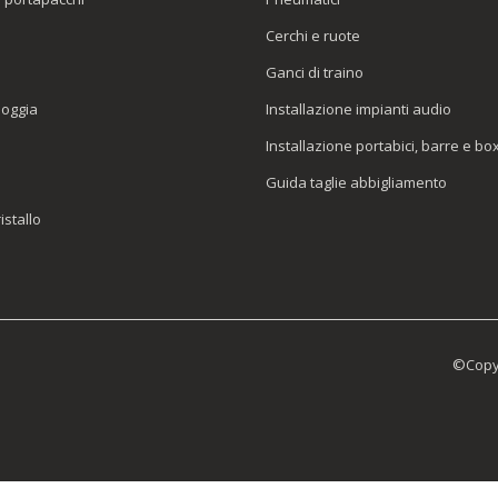
e
Cerchi e ruote
Ganci di traino
ioggia
Installazione impianti audio
Installazione portabici, barre e bo
Guida taglie abbigliamento
istallo
©Copyr