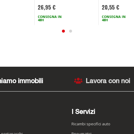
26,95 €
20,55 €
CONSEGNA IN
CONSEGNA IN
48H
48H
iamo immobili
Lavora con noi
I Servizi
Ricambi specifici auto
o portapacchi
Pneumatici