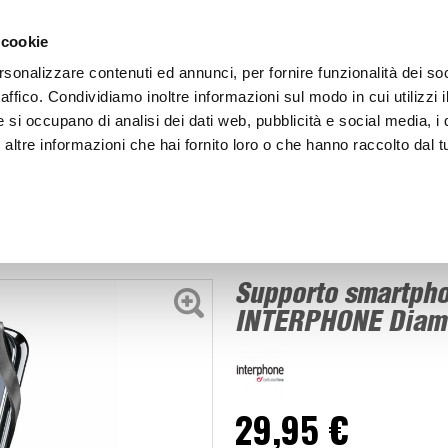
ACCEDI
CREA
 cookie
rsonalizzare contenuti ed annunci, per fornire funzionalità dei so
raffico. Condividiamo inoltre informazioni sul modo in cui utilizzi i
e si occupano di analisi dei dati web, pubblicità e social media, i 
ltre informazioni che hai fornito loro o che hanno raccolto dal tu
BICI
BEP'S GARAGE
Supporto smartphone SMMOTOCRAB23 - INTERPHONE
to smartphone
Supporto smartp
INTERPHONE Diam
29,95 €