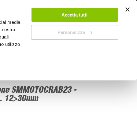
 UN ACCOUNT
CONTATTACI
NEGOZI
IL MIO NEGOZIO
Accetta tutti
cial media
l nostro
Personalizza
0
Carrello
quali
o utilizzo
PROMOZIONI
hone SMMOTOCRAB23 -
. 12>30mm