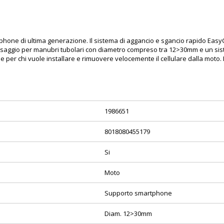
tphone di ultima generazione. Il sistema di aggancio e sgancio rapido Easy
issaggio per manubri tubolari con diametro compreso tra 12>30mm e un siste
le per chi vuole installare e rimuovere velocemente il cellulare dalla mot
1986651
8018080455179
Si
Moto
Supporto smartphone
Diam. 12>30mm