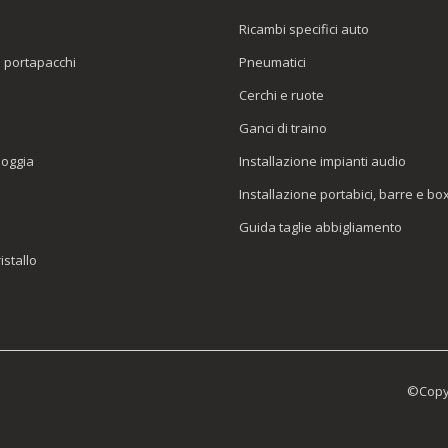
Ricambi specifici auto
o portapacchi
Pneumatici
e
Cerchi e ruote
Ganci di traino
ioggia
Installazione impianti audio
Installazione portabici, barre e bo
Guida taglie abbigliamento
istallo
©Copyr