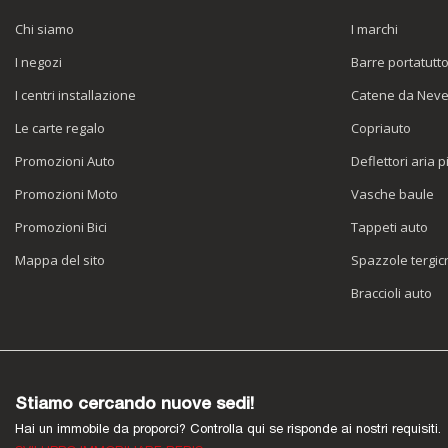
Chi siamo
I marchi
I negozi
Barre portatutt
I centri installazione
Catene da Nev
Le carte regalo
Copriauto
Promozioni Auto
Deflettori aria p
Promozioni Moto
Vasche baule
Promozioni Bici
Tappeti auto
Mappa del sito
Spazzole tergicr
Braccioli auto
Stiamo cercando nuove sedi!
Hai un immobile da proporci? Controlla qui se risponde ai nostri requisiti.