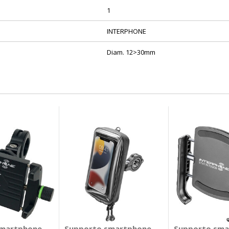
1
INTERPHONE
Diam. 12>30mm
HONE
martphone Supporto manubrio - INTERPHONE
Supporto smartphone con custodia - INT
Supporto sma