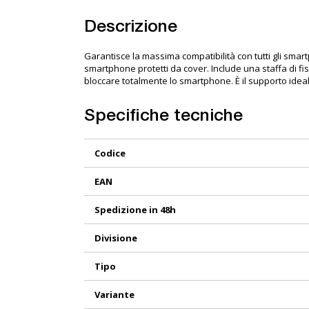
Descrizione
Garantisce la massima compatibilità con tutti gli smar
smartphone protetti da cover. Include una staffa di f
bloccare totalmente lo smartphone. È il supporto idea
Specifiche tecniche
Maggiori
Codice
Informazioni
EAN
Spedizione in 48h
Divisione
Tipo
Variante