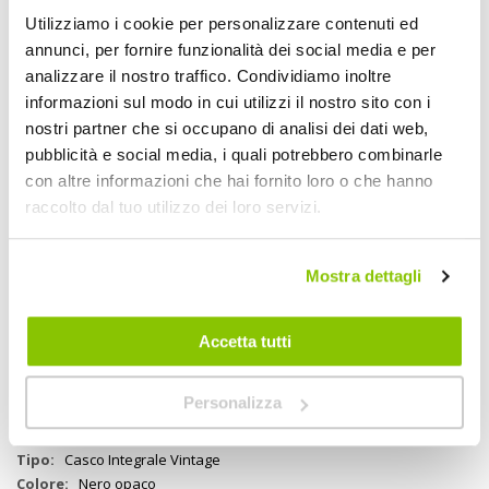
Utilizziamo i cookie per personalizzare contenuti ed
annunci, per fornire funzionalità dei social media e per
analizzare il nostro traffico. Condividiamo inoltre
informazioni sul modo in cui utilizzi il nostro sito con i
nostri partner che si occupano di analisi dei dati web,
Descrizione
pubblicità e social media, i quali potrebbero combinarle
con altre informazioni che hai fornito loro o che hanno
Calotta leggera in fibra di vetro. Prestazioni aerodinamiche. Interni
raccolto dal tuo utilizzo dei loro servizi.
staccabili e lavabili. Linguette di emergenza per una maggiore
sicurezza. Sostituzione rapida della visiera con viti. Omologazione
ECE 22.06
Mostra dettagli
Specifiche tecniche
Accetta tutti
Maggiori
M1977745
Personalizza
Informazioni
No
Moto
Casco Integrale Vintage
Nero opaco