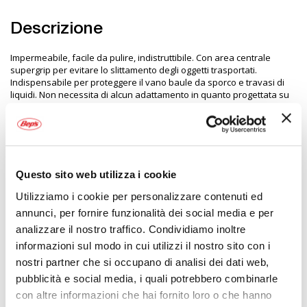
Descrizione
Impermeabile, facile da pulire, indistruttibile. Con area centrale
supergrip per evitare lo slittamento degli oggetti trasportati.
Indispensabile per proteggere il vano baule da sporco e travasi di
liquidi. Non necessita di alcun adattamento in quanto progettata su
misura per ogni auto
Specifiche tecniche
Questo sito web utilizza i cookie
Maggiori
2047735
Utilizziamo i cookie per personalizzare contenuti ed
Informazioni
8010718221392
annunci, per fornire funzionalità dei social media e per
Auto
analizzare il nostro traffico. Condividiamo inoltre
Vasca baule su misura
informazioni sul modo in cui utilizzi il nostro sito con i
1
nostri partner che si occupano di analisi dei dati web,
CORA
pubblicità e social media, i quali potrebbero combinarle
con altre informazioni che hai fornito loro o che hanno
Veicoli compatibili