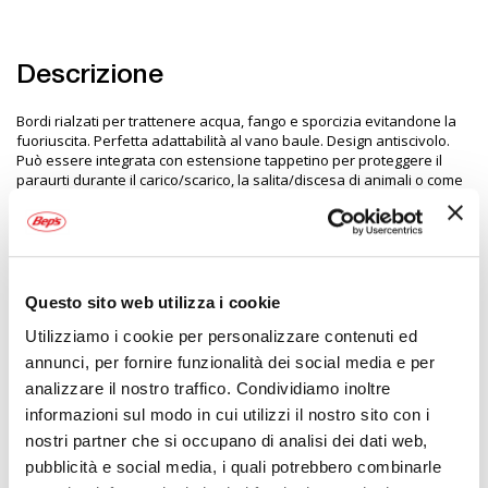
Descrizione
Bordi rialzati per trattenere acqua, fango e sporcizia evitandone la
fuoriuscita. Perfetta adattabilità al vano baule. Design antiscivolo.
Può essere integrata con estensione tappetino per proteggere il
paraurti durante il carico/scarico, la salita/discesa di animali o come
copertura per la schiena dei sedili quando orizzontali. Materiale di
alta qualità e lunga durata. Facile da pulire
Specifiche tecniche
Questo sito web utilizza i cookie
Utilizziamo i cookie per personalizzare contenuti ed
Maggiori
2102667
Informazioni
annunci, per fornire funzionalità dei social media e per
Auto
analizzare il nostro traffico. Condividiamo inoltre
Vasca baule su misura
informazioni sul modo in cui utilizzi il nostro sito con i
Nero
nostri partner che si occupano di analisi dei dati web,
1
LAMPA
pubblicità e social media, i quali potrebbero combinarle