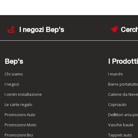
I negozi Bep's
Cerch
Bep's
I Prodotti
Chi siamo
I marchi
I negozi
Barre portatutt
I centri installazione
Catene da Nev
Le carte regalo
Copriauto
Promozioni Auto
Deflettori aria pi
Promozioni Moto
Vasche baule
Promozioni Bici
Tappeti auto