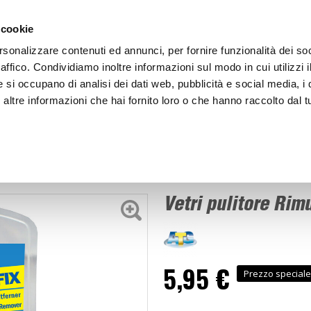
ACCEDI
CREA
 cookie
rsonalizzare contenuti ed annunci, per fornire funzionalità dei so
raffico. Condividiamo inoltre informazioni sul modo in cui utilizzi i
e si occupano di analisi dei dati web, pubblicità e social media, i 
ltre informazioni che hai fornito loro o che hanno raccolto dal tu
BICI
BEP'S GARAGE
Vetri pulitore Rimuovi adesivi - ATG
Vetri pulitore Rim
5,95 €
Prezzo speciale