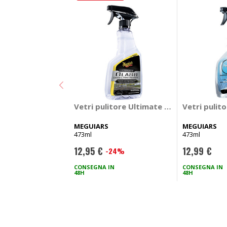
Vetri pulitore Ultimate Glass Cleaner 
Vetri pulit
MEGUIARS
MEGUIARS
473ml
473ml
12,95 €
12,99 €
-24%
Prezzo
speciale
CONSEGNA IN
CONSEGNA IN
48H
48H