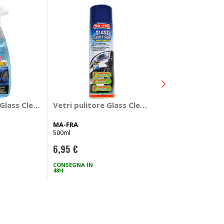
Vetri pulitore M
egreaser - MA-FRA
 Glass Cleaner Plus - MA-FRA
Vetri pulitore Glass Clean & Shine - MA-FRA
MAFRA
MA-FRA
5lt
500ml
37,95 €
6,95 €
CONSEGNA IN
Attualmente non dispon
48H