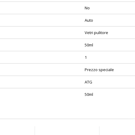
No
Auto
Vetri pulitore
50ml
1
Prezzo speciale
ATG
50ml