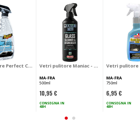
& Water Repellent - MEGUIARS
ore Perfect Clarity Glass Cleaner - MEGUIARS
Vetri pulitore Maniac - Glass Cleaner & D
Vetri pulitore
MA-FRA
MA-FRA
500ml
750ml
10,95 €
6,95 €
CONSEGNA IN
CONSEGNA IN
48H
48H