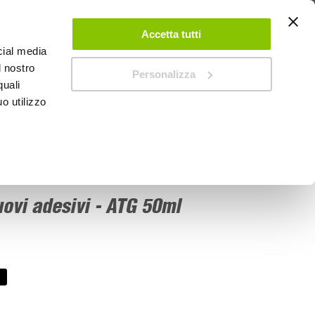
 UN ACCOUNT
CONTATTACI
NEGOZI
IL MIO NEGOZIO
Accetta tutti
cial media
l nostro
Personalizza
0
Carrello
quali
o utilizzo
PROMOZIONI
uovi adesivi - ATG 50ml