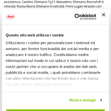
assistenza. Cambio Shimano Ty21. Manettino Shimano Revoshift 6
velocità. Ruota libera Shimano 6 velocità. Freni Logan idraulici con
cut-off. Manubrio in alluminio Ahead. Sella Comfort smp. Impianto
luce anteriore e posteriore a LED. Coperture 20"x4,0. Cavalletto
laterale in alluminio
Questo sito web utilizza i cookie
Specifiche tecniche
Utilizziamo i cookie per personalizzare contenuti ed
Maggiori
2141341
annunci, per fornire funzionalità dei social media e per
Informazioni
8001446132845
analizzare il nostro traffico. Condividiamo inoltre
Bici
informazioni sul modo in cui utilizzi il nostro sito con i
Bicicletta elettrica
nostri partner che si occupano di analisi dei dati web,
25,75kg
pubblicità e social media, i quali potrebbero combinarle
1
con altre informazioni che hai fornito loro o che hanno
COPPI
raccolto dal tuo utilizzo dei loro servizi.
Alluminio 25,75kg
Mostra dettagli
POTREBBERO INTERESSARTI