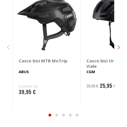
Casco bici MTB MoTrip
Casco bici Urbano 
Viale
ABUS
CGM
25,95 €
35,95 €
A partire da
39,95 €