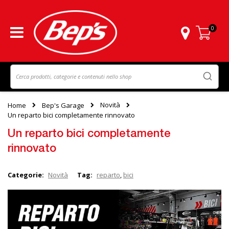
0
Carrello
Novità
Home
Bep's Garage
Un reparto bici completamente rinnovato
Un reparto bici completamente
rinnovato
Categorie:
Novità
Tag:
reparto
,
bici