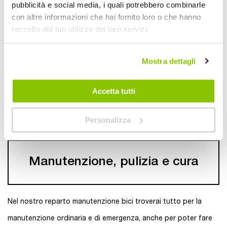
Borsa portapacchi
Cestino Anteriore 
pubblicità e social media, i quali potrebbero combinarle
Laterale QR Pannier
BONIN
con altre informazioni che hai fornito loro o che hanno
T20 - OXFORD
OXFORD
BONIN
raccolto dal tuo utilizzo dei loro servizi.
Nero 20lt 43(h)x17(w)x45cm
Nero 30x38x18cm
41,95 €
9,95 €
Mostra dettagli
CONSEGNA IN
Spedizione
CONSEGNA IN
48H
gratuita!
48H
Accetta tutti
Personalizza
Manutenzione, pulizia e cura
Nel nostro reparto manutenzione bici troverai tutto per la
manutenzione ordinaria e di emergenza, anche per poter fare