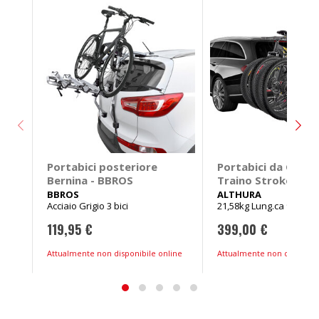
Portabici posteriore
Portabici da Ganci
Bernina - BBROS
Traino Stroke 4 -
ALTHURA
BBROS
ALTHURA
Acciaio Grigio 3 bici
21,58kg Lung.ca 97cm
119,95 €
399,00 €
Attualmente non disponibile online
Attualmente non disponibi