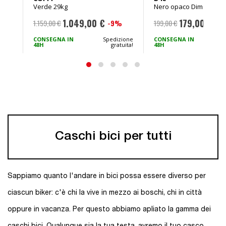
Verde 29kg
Nero opaco Dim.chiusa
65x82,5x35cm Peso 12,
1.049,00 €
179,00 €
-9%
-1
1.159,00 €
199,00 €
Prezzo
Prezzo
speciale
speciale
CONSEGNA IN
Spedizione
CONSEGNA IN
48H
gratuita!
48H
Caschi bici per tutti
Sappiamo quanto l'andare in bici possa essere diverso per
ciascun biker: c'è chi la vive in mezzo ai boschi, chi in città
oppure in vacanza. Per questo abbiamo apliato la gamma dei