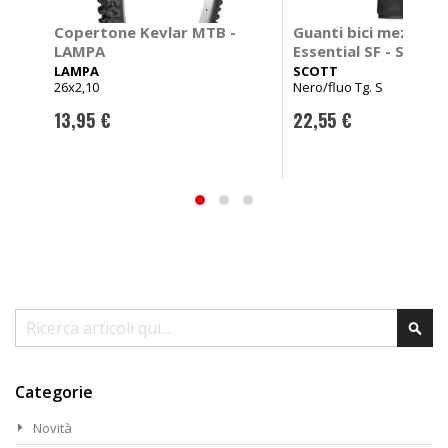
Copertone Kevlar MTB -
Guanti bici mezze di
LAMPA
Essential SF - SCOTT
LAMPA
SCOTT
26x2,10
Nero/fluo Tg. S
13,95 €
22,55 €
Cerca
Cer
Categorie
Novità