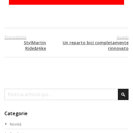
Precedente
Avanti
StylMartin
Un reparto bici completamente
Ride&Hike
rinnovato
Cerca
Cer
Categorie
Novità