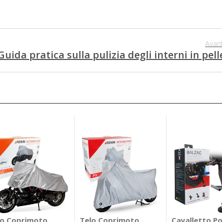
Avant
Guida pratica sulla pulizia degli interni in pell
lo Coprimoto
Telo Coprimoto
Cavalletto P