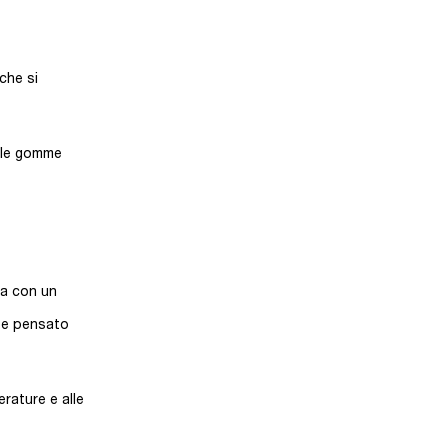
 che si
 le gomme
la con un
 e pensato
rature e alle