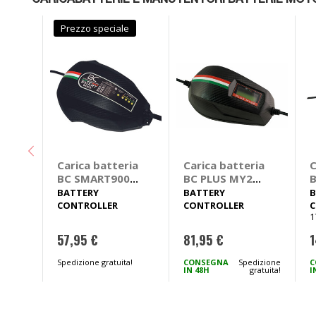
CARICABATTERIE E MANUTENTORI BATTERIE MOT
Prezzo speciale
Carica batteria
Carica batteria
C
BC SMART900+
BC PLUS MY24 -
B
- BATTERY
BATTERY
BATTERY
BATTERY
B
CONTROLLER
CONTROLLER
CONTROLLER
CONTROLLER
C
1
57,95 €
81,95 €
1
Spedizione gratuita!
CONSEGNA
Spedizione
C
IN 48H
gratuita!
I