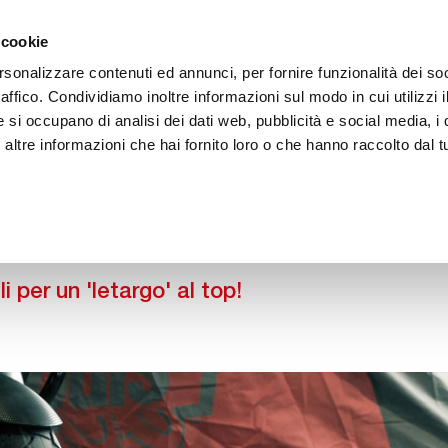
ACCEDI
CREA
 cookie
rsonalizzare contenuti ed annunci, per fornire funzionalità dei so
raffico. Condividiamo inoltre informazioni sul modo in cui utilizzi i
e si occupano di analisi dei dati web, pubblicità e social media, i 
ltre informazioni che hai fornito loro o che hanno raccolto dal tu
BICI
BEP'S GARAGE
consigli utili per un 'letargo' al top!
i per un 'letargo' al top!