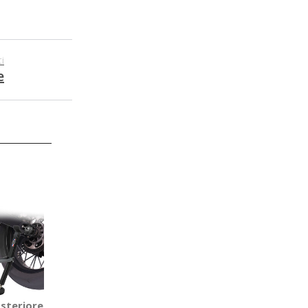
i
e
osteriore