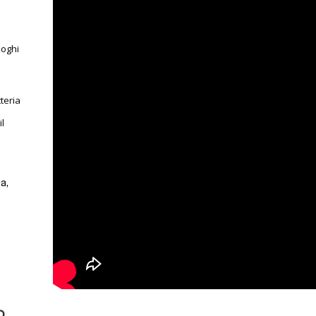
uoghi
tteria
il
a,