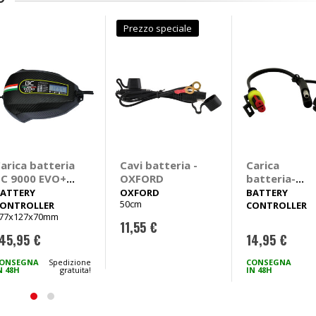
O
Prezzo speciale
arica batteria
Cavi batteria -
Carica
C 9000 EVO+ -
OXFORD
batteria-
BATTERY
Accessori 71
ATTERY
OXFORD
BATTERY
50cm
CONTROLLER
BBCLSAE -
ONTROLLER
CONTROLLER
77x127x70mm
BATTERY
11,55 €
CONTROLLER
45,95 €
14,95 €
ONSEGNA
Spedizione
CONSEGNA
N 48H
gratuita!
IN 48H