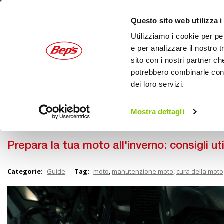
Questo sito web utilizza i
Utilizziamo i cookie per pe
e per analizzare il nostro t
sito con i nostri partner ch
potrebbero combinarle con a
dei loro servizi.
AUTO
MOTO
OUTDOOR
Mostra dettagli
Guide
Home
Bep's Garage
Prepara la tua moto all'inverno: 
Prepara la tua moto all'inverno: consigli util
Categorie:
Guide
Tag:
moto
,
manutenzione moto
,
cura della moto