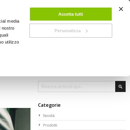
 UN ACCOUNT
CONTATTACI
NEGOZI
IL MIO NEGOZIO
Accetta tutti
cial media
l nostro
Personalizza
0
Carrello
quali
o utilizzo
PROMOZIONI
Cer
Cerca
Categorie
Novità
Prodotti