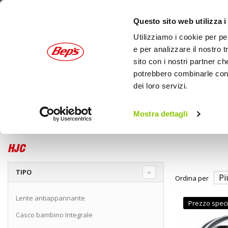
Questo sito web utilizza i
Utilizziamo i cookie per pe
e per analizzare il nostro t
sito con i nostri partner ch
potrebbero combinarle con a
dei loro servizi.
AUTO
MOTO
OUTDOOR
Mostra dettagli
Home
Marche
HJC
HJC
TIPO
Ordina per
Lente antiappannante
Prezzo speci
Casco bambino Integrale