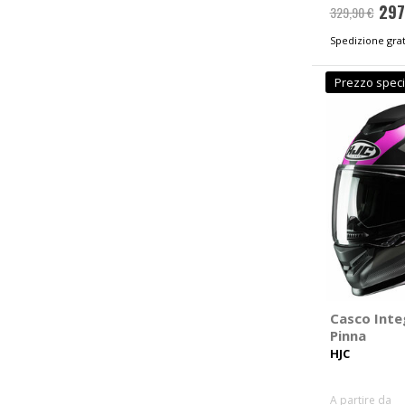
297
329,90 €
Spedizione grat
Prezzo speci
Casco Inte
Pinna
HJC
A partire da