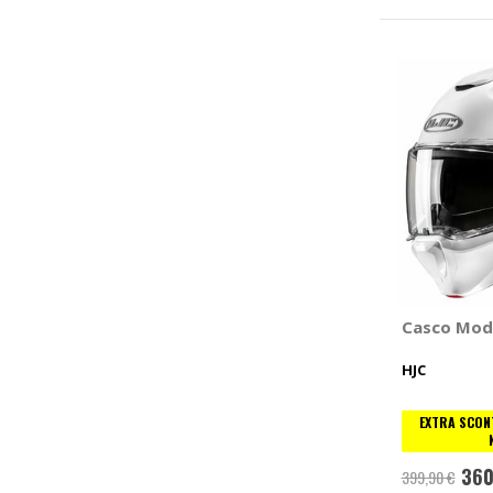
Casco Mod
HJC
EXTRA SCONT
360
399,90 €