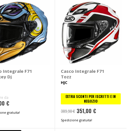
o Integrale F71
Casco Integrale F71
ey Dj
Tozz
HJC
EXTRA SCONTI PER ISCRITTI E IN
ire da
NEGOZIO
00 €
351,00 €
389,90 €
one gratuita!
Spedizione gratuita!