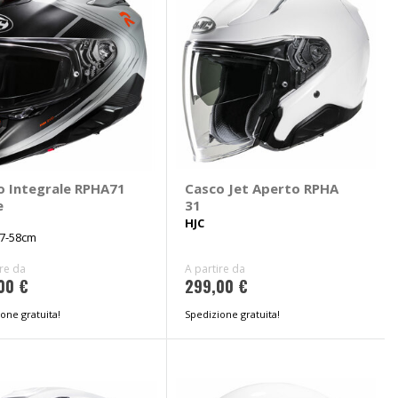
o Integrale RPHA71
Casco Jet Aperto RPHA
e
31
HJC
57-58cm
ire da
A partire da
00 €
299,00 €
one gratuita!
Spedizione gratuita!