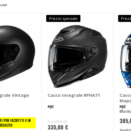
uita!
Prezzo speciale
Prezz
grale Vintage
Casco Integrale RPHA71
Casc
Mapo
HJC
HJC
Blu/az
55-56
385,
I PER ISCRITTI E IN
A partire da
NEGOZIO
335,00 €
Spedizi