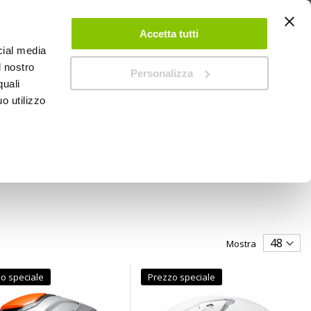
 UN ACCOUNT
CONTATTACI
NEGOZI
IL MIO NEGOZIO
Accetta tutti
cial media
l nostro
Personalizza
0
Carrello
quali
o utilizzo
PROMOZIONI
Mostra
o speciale
Prezzo speciale