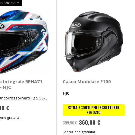
o speciale
o Integrale RPHA71
Casco Modulare F100
 - HJC
HJC
anco/rosso/nero Tg S 55-
00 €
EXTRA SCONTI PER ISCRITTI E IN
NEGOZIO
one gratuita!
360,00 €
399,90 €
Spedizione gratuita!