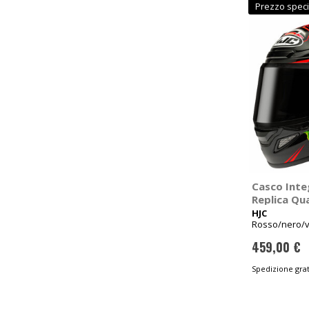
Prezzo speci
Casco Inte
Replica Qu
HJC
Rosso/nero/v
55-56cm
459,00 €
Spedizione grat