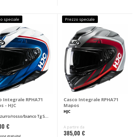
o speciale
Prezzo speciale
o Integrale RPHA71
Casco Integrale RPHA71
s - HJC
Mapos
HJC
zurro/rosso/bianco Tg S
cm
00 €
A partire da
385,00 €
one gratuita!