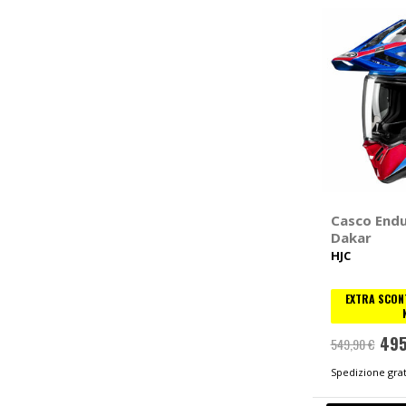
Casco End
Dakar
HJC
EXTRA SCONT
495
549,90 €
Spedizione grat