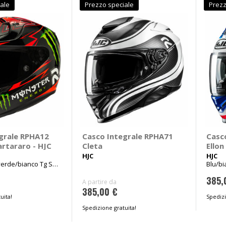
ale
Prezzo speciale
Prezz
grale RPHA12
Casco Integrale RPHA71
Casc
artararo - HJC
Cleta
Ellon
HJC
HJC
erde/bianco Tg S
Blu/bi
56cm
385,
A partire da
385,00 €
uita!
Spedizi
Spedizione gratuita!