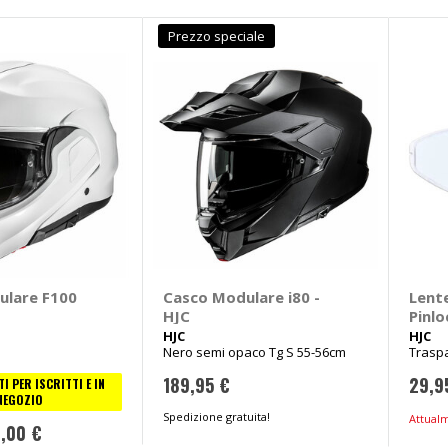
Prezzo speciale
ulare F100
Casco Modulare i80 -
Lent
HJC
Pinlo
HJC
HJC
Nero semi opaco Tg S 55-56cm
Trasp
189,95 €
29,9
I PER ISCRITTI E IN
NEGOZIO
Spedizione gratuita!
Attual
,00 €