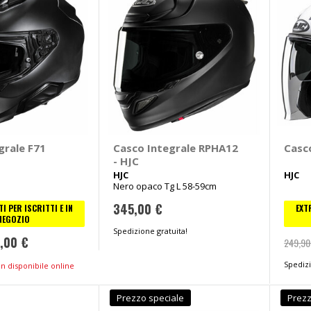
grale F71
Casco Integrale RPHA12
Casc
- HJC
HJC
HJC
Nero opaco Tg L 58-59cm
345,00 €
I PER ISCRITTI E IN
EXT
NEGOZIO
Spedizione gratuita!
,00 €
249,90
Spedizi
n disponibile online
Prezzo speciale
Prezz