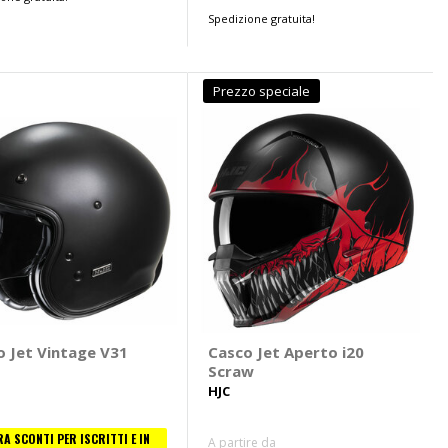
Spedizione gratuita!
Prezzo speciale
o Jet Vintage V31
Casco Jet Aperto i20
Scraw
HJC
RA SCONTI PER ISCRITTI E IN
A partire da