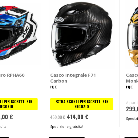
uro RPHA60
Casco Integrale F71
Casc
Carbon
Monk
HJC
HJC
I PER ISCRITTI E IN
EXTRA SCONTI PER ISCRITTI E IN
A part
NEGOZIO
NEGOZIO
299,
,00 €
414,00 €
459,90 €
Spedizi
uita!
Spedizione gratuita!