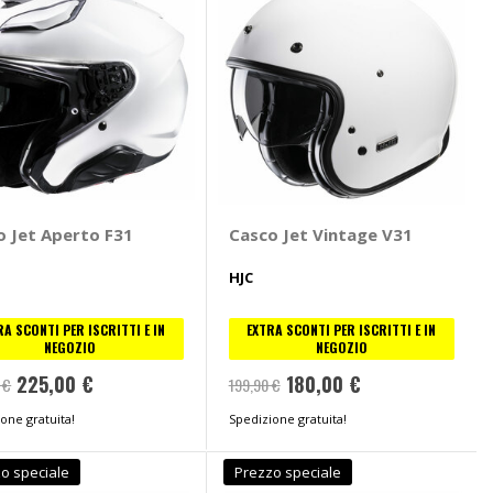
o Jet Aperto F31
Casco Jet Vintage V31
HJC
RA SCONTI PER ISCRITTI E IN
EXTRA SCONTI PER ISCRITTI E IN
NEGOZIO
NEGOZIO
225,00 €
180,00 €
 €
199,90 €
one gratuita!
Spedizione gratuita!
o speciale
Prezzo speciale