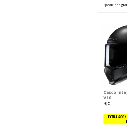
Spedizione grat
Casco Inte
V10
HJC
EXTRA SCONT