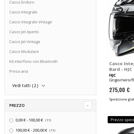
Casco Enduro
Casco Integrale
Casco Integrale Vintage
Casco Jet Aperto
Casco Jet Vintage
Casco Modulare
Kit interfono con Bluetooth
Casco Inte
Bard - HJC
Presa aria
HJC
Grigio/nero/f
Vedi tutti (
2
)
275,00 €
Spedizione grat
PREZZO
elementi
Prezzo speci
0,00 €
-
100,00 €
11
elementi
100,00 €
-
200,00 €
11