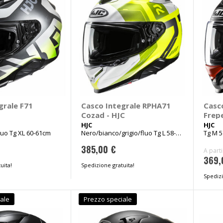
grale F71
Casco Integrale RPHA71
Casc
Cozad - HJC
Frep
HJC
HJC
luo Tg XL 60-61cm
Nero/bianco/grigio/fluo Tg L 58-
Tg M 
59cm
385,00 €
A part
369,
uita!
Spedizione gratuita!
Spedizi
ale
Prezzo speciale