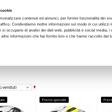
ACCEDI
CREA
 cookie
rsonalizzare contenuti ed annunci, per fornire funzionalità dei so
raffico. Condividiamo inoltre informazioni sul modo in cui utilizzi i
e si occupano di analisi dei dati web, pubblicità e social media, i 
ltre informazioni che hai fornito loro o che hanno raccolto dal tu
BICI
BEP'S GARAGE
Imposta
la
direzione
decrescente
ale
Prezzo speciale
Prezz