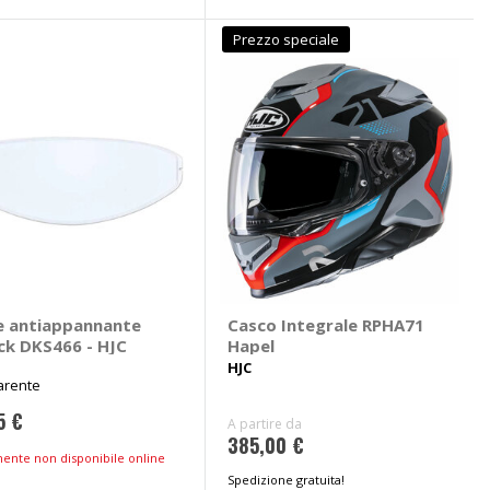
Prezzo speciale
e antiappannante
Casco Integrale RPHA71
ck DKS466 - HJC
Hapel
HJC
arente
5 €
A partire da
385,00 €
mente non disponibile online
Spedizione gratuita!