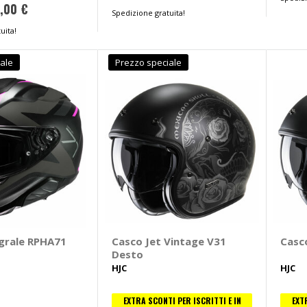
,00 €
Spedizione gratuita!
uita!
ale
Prezzo speciale
grale RPHA71
Casco Jet Vintage V31
Casc
Desto
HJC
HJC
EXTRA SCONTI PER ISCRITTI E IN
EXT