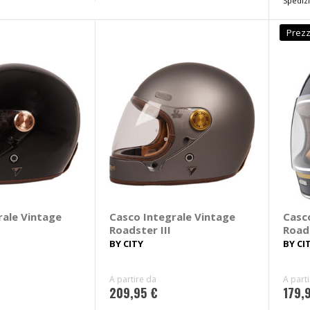
Spedizi
Prezz
rale Vintage
Casco Integrale Vintage
Casc
Roadster III
Roads
BY CITY
BY CI
A partire da
A part
209,95 €
179,