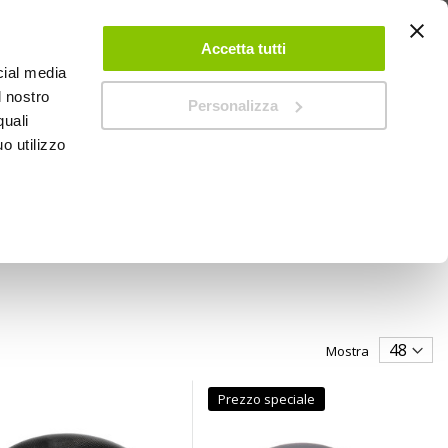
 UN ACCOUNT
CONTATTACI
NEGOZI
IL MIO NEGOZIO
Accetta tutti
cial media
l nostro
Personalizza
0
Carrello
quali
o utilizzo
PROMOZIONI
Mostra
Prezzo speciale