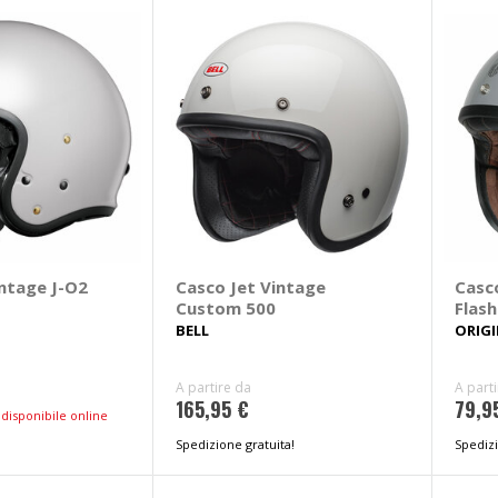
intage J-O2
Casco Jet Vintage
Casc
Custom 500
Flash
BELL
ORIGI
A partire da
A part
165,95 €
79,9
disponibile online
Spedizione gratuita!
Spedizi