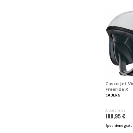
Casco Jet V
Freeride X
CABERG
A partire da
189,95 €
Spedizione gratui