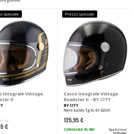
one gratuita!
o speciale
Prezzo speciale
o Integrale Vintage
Casco Integrale Vintage
ter II
Roadster II - BY CITY
TY
BY CITY
Nero lucido Tg XL 61-62cm
125,95 €
ire da
95 €
CONSEGNA IN 48H
Spedizione
gratuita!