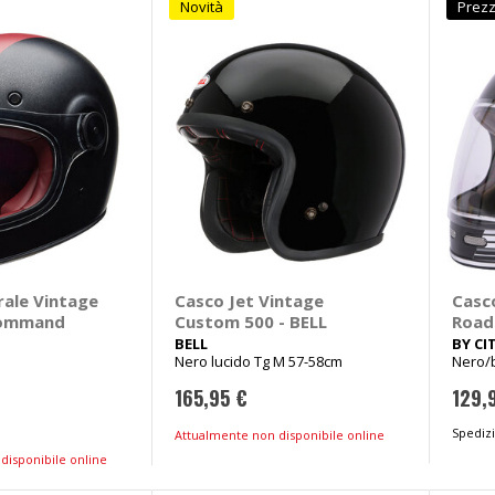
Novità
Prezz
rale Vintage
Casco Jet Vintage
Casc
Command
Custom 500 - BELL
Roads
BELL
BY CI
Nero lucido Tg M 57-58cm
Nero/
165,95 €
129,
Spedizi
Attualmente non disponibile online
disponibile online