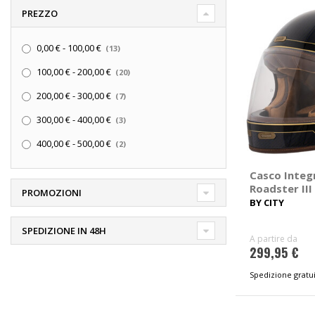
PREZZO
elementi
0,00 €
-
100,00 €
13
elementi
100,00 €
-
200,00 €
20
elementi
200,00 €
-
300,00 €
7
elementi
300,00 €
-
400,00 €
3
elementi
400,00 €
-
500,00 €
2
Casco Integ
Roadster III
PROMOZIONI
BY CITY
SPEDIZIONE IN 48H
A partire da
299,95 €
Spedizione gratui