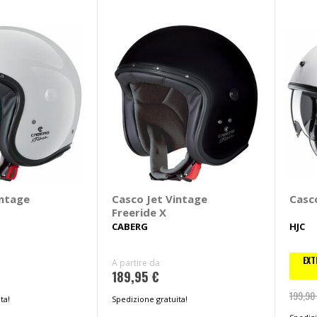
intage
Casco Jet Vintage
Casc
Freeride X
CABERG
HJC
EXT
A partire da
189,95 €
199,90
ta!
Spedizione gratuita!