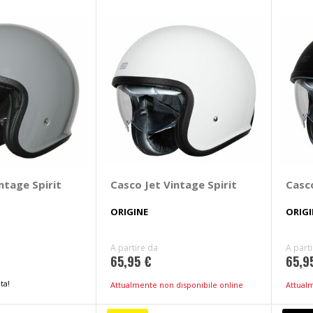
ntage Spirit
Casco Jet Vintage Spirit
Casco
ORIGINE
ORIGI
A partire da
A part
65,95 €
65,9
ta!
Attualmente non disponibile online
Attual