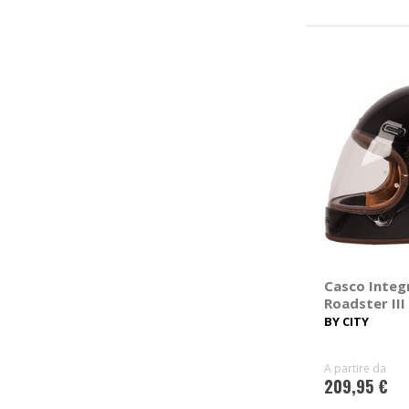
Casco Integ
Roadster III
BY CITY
A partire da
209,95 €