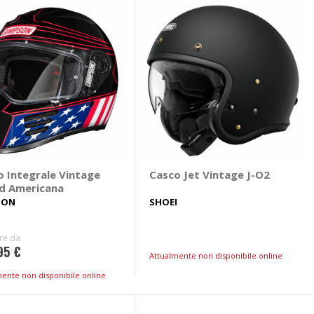
o Integrale Vintage
Casco Jet Vintage J-O2
d Americana
SON
SHOEI
ire da
95 €
Attualmente non disponibile online
mente non disponibile online