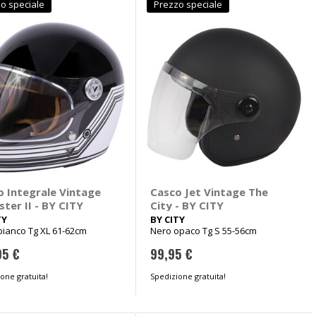
o speciale
Prezzo speciale
o Integrale Vintage
Casco Jet Vintage The
ter II - BY CITY
City - BY CITY
TY
BY CITY
bianco Tg XL 61-62cm
Nero opaco Tg S 55-56cm
95 €
99,95 €
one gratuita!
Spedizione gratuita!