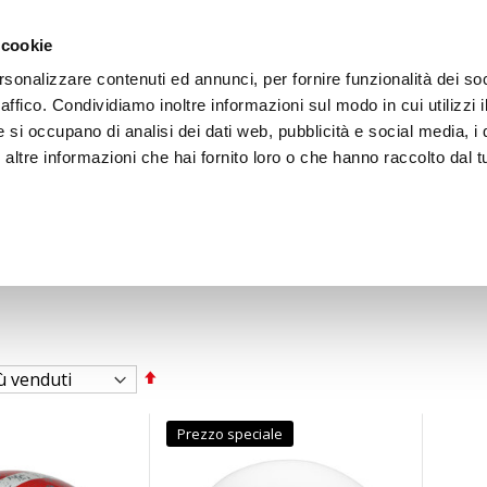
ACCEDI
CREA
 cookie
rsonalizzare contenuti ed annunci, per fornire funzionalità dei so
raffico. Condividiamo inoltre informazioni sul modo in cui utilizzi i
e si occupano di analisi dei dati web, pubblicità e social media, i 
ltre informazioni che hai fornito loro o che hanno raccolto dal tu
BICI
BEP'S GARAGE
Imposta
la
direzione
decrescente
Prezzo speciale