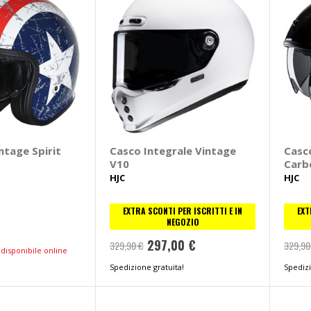
ntage Spirit
Casco Integrale Vintage
Casc
V10
Carb
HJC
HJC
EXTRA SCONTI PER ISCRITTI E IN
EXT
NEGOZIO
297,00 €
329,90 €
329,90
disponibile online
Spedizione gratuita!
Spedizi