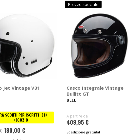
Prezzo speciale
o Jet Vintage V31
Casco Integrale Vintage
Bullitt GT
BELL
RA SCONTI PER ISCRITTI E IN
A partire da
NEGOZIO
409,95 €
180,00 €
 €
Spedizione gratuita!