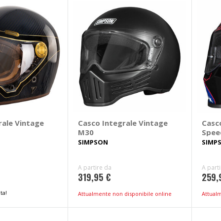
rale Vintage
Casco Integrale Vintage
Casc
M30
Spee
SIMPSON
SIMP
A partire da
A part
319,95 €
259,
ta!
Attualmente non disponibile online
Attual