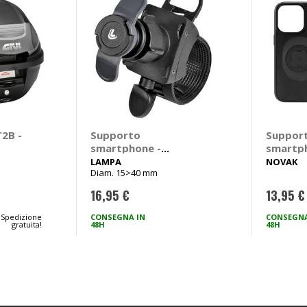
2B -
Supporto
Suppor
smartphone -
smartp
Accessori Attcco
Accesso
LAMPA
NOVAK
Diam. 15>40 mm
Opti Belt - LAMPA
custodi
t
Pro - 
16,95 €
13,95 €
Spedizione
CONSEGNA IN
CONSEGNA
gratuita!
48H
48H