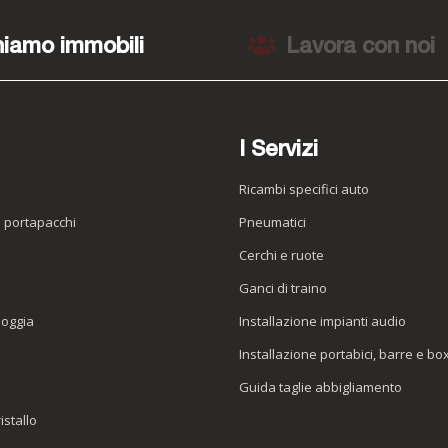
iamo immobili
Lavora con noi
I Servizi
Ricambi specifici auto
o portapacchi
Pneumatici
e
Cerchi e ruote
Ganci di traino
ioggia
Installazione impianti audio
Installazione portabici, barre e bo
Guida taglie abbigliamento
istallo