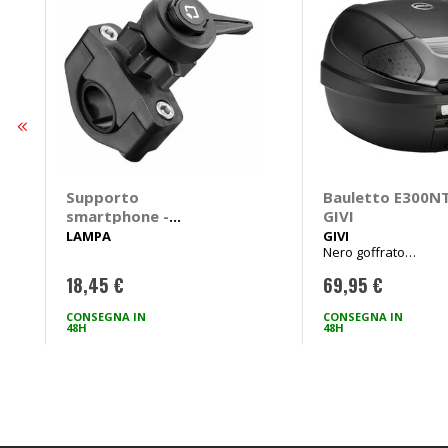
Supporto
Bauletto E300NT
smartphone -
GIVI
Accessori Attacco
LAMPA
GIVI
Nero goffrato
Opti manubrio -
410x400xh300mm 30l
LAMPA
18,45 €
69,95 €
CONSEGNA IN
CONSEGNA IN
48H
48H