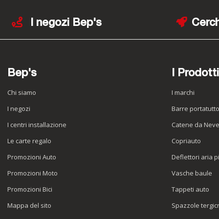
I negozi Bep's
Cerch
Bep's
I Prodotti
Chi siamo
I marchi
I negozi
Barre portatutt
I centri installazione
Catene da Nev
Le carte regalo
Copriauto
Promozioni Auto
Deflettori aria p
Promozioni Moto
Vasche baule
Promozioni Bici
Tappeti auto
Mappa del sito
Spazzole tergicr