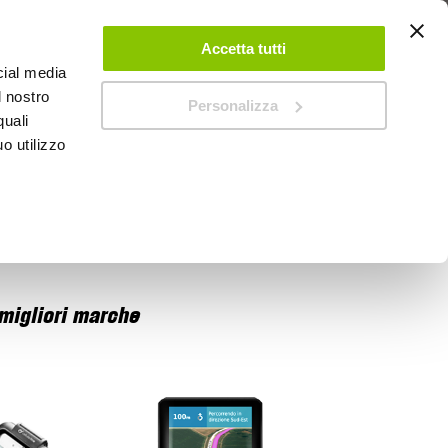
 UN ACCOUNT
CONTATTACI
NEGOZI
IL MIO NEGOZIO
Accetta tutti
cial media
l nostro
Personalizza
0
Carrello
quali
o utilizzo
PROMOZIONI
 migliori marche