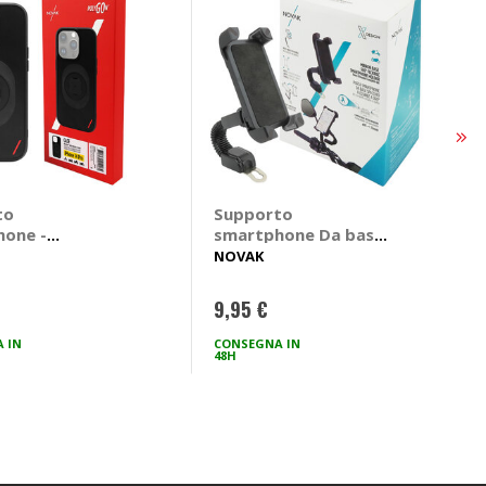
to
Supporto
hone -
smartphone Da base
ri Polygon
specchio - NOVAK
NOVAK
a iPhone 14
NOVAK
9,95 €
 IN
CONSEGNA IN
48H