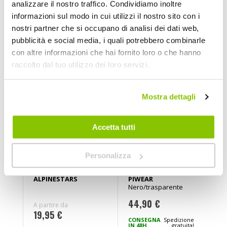
analizzare il nostro traffico. Condividiamo inoltre
Occhiali Moto
Protezioni per moto
informazioni sul modo in cui utilizzi il nostro sito con i
nostri partner che si occupano di analisi dei dati web,
pubblicità e social media, i quali potrebbero combinarle
ABBIGLIAMENTO MOTO
con altre informazioni che hai fornito loro o che hanno
Prezzo speciale
raccolto dal tuo utilizzo dei loro servizi.
Mostra dettagli
Accetta tutti
Personalizza
T-Shirt
Occhiali
G
Ageless
Custom &
t
Shadow
Cafe Racer
F
ALPINESTARS
PIWEAR
Nero/trasparente
Toronto CL -
PIWEAR
44,90 €
A partire da
A
19,95 €
2
CONSEGNA
Spedizione
IN 48H
gratuita!