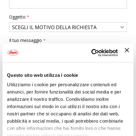
Oggetto
Il tuo messaggio
Questo sito web utilizza i cookie
Utilizziamo i cookie per personalizzare contenuti ed
annunci, per fornire funzionalità dei social media e per
analizzare il nostro traffico. Condividiamo inoltre
Ho letto e accettato il documento
privacy policy
informazioni sul modo in cui utilizzi il nostro sito con i
nostri partner che si occupano di analisi dei dati web,
Allegati
(Puoi caricare al massimo 3 file che riguardano la
tua richiesta)
pubblicità e social media, i quali potrebbero combinarle
con altre informazioni che hai fornito loro o che hanno
I file devono essere di dimensione inferiore a 5 MB ciascuno. Le
estensioni accettate sono: .jpg, .jpeg, .gif, .png, .pdf, .docx
raccolto dal tuo utilizzo dei loro servizi.