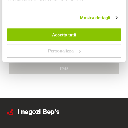
File 1:
Mostra dettagli
File 2:
Accetta tutti
File 3:
Personalizza
Invia
I negozi Bep's