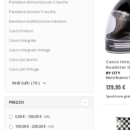
Pantaloni donna tessuto 5 tasche
Pantaloni tessuto 5 tasche
Bandana multifunzione tubolare
Casco Enduro
Casco Integrale
Casco Integrale Vintage
Casco Jet Aperto
Casco Inte
Roadster II
Casco Jet Vintage
BY CITY
Nero/bianco 
Vedi tutti (
10
)
129,95 €
Spedizione grat
PREZZO
elementi
0,00 €
-
100,00 €
38
elementi
100,00 €
-
200,00 €
13