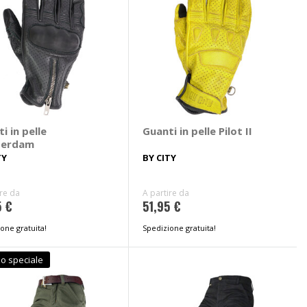
i in pelle
Guanti in pelle Pilot II
terdam
TY
BY CITY
ire da
A partire da
5 €
51,95 €
one gratuita!
Spedizione gratuita!
o speciale