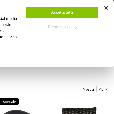
 UN ACCOUNT
CONTATTACI
NEGOZI
IL MIO NEGOZIO
Accetta tutti
cial media
l nostro
Personalizza
0
Carrello
quali
o utilizzo
PROMOZIONI
Mostra
o speciale