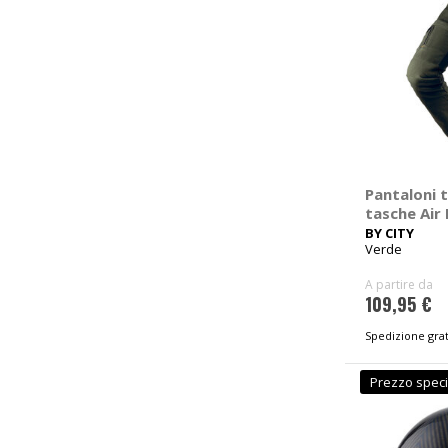
Pantaloni 
tasche Air I
BY CITY
Verde
A partire da
109,95 €
Spedizione grat
Prezzo speci