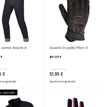
s uomo Route II
Guanti in pelle Pilot II
TY
BY CITY
ire da
A partire da
5 €
51,95 €
one gratuita!
Spedizione gratuita!
o speciale