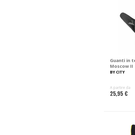
Guanti in 
Moscow II
BY CITY
A partire da
25,95 €