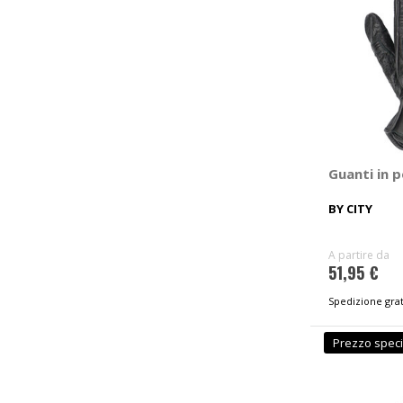
Guanti in pe
BY CITY
A partire da
51,95 €
Spedizione grat
Prezzo speci