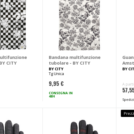
ltifunzione
Bandana multifunzione
Guant
 BY CITY
tubolare - BY CITY
Ams
BY CITY
BY CI
Tg Unica
9,95 €
A part
57,5
CONSEGNA IN
48H
Spedizi
Prezz