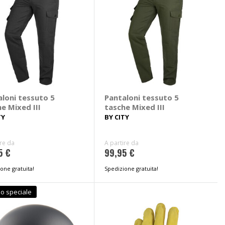
aloni tessuto 5
Pantaloni tessuto 5
e Mixed III
tasche Mixed III
TY
BY CITY
ire da
A partire da
5 €
99,95 €
one gratuita!
Spedizione gratuita!
o speciale