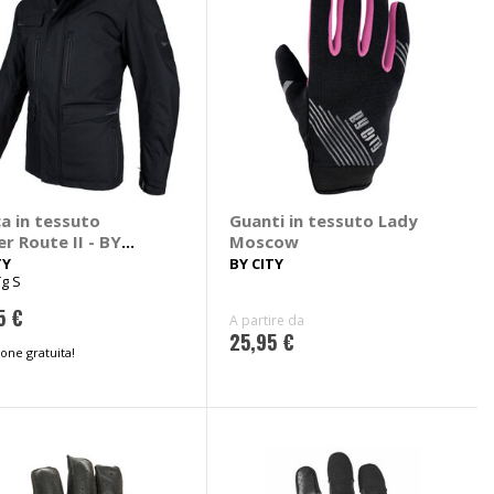
a in tessuto
Guanti in tessuto Lady
r Route II - BY
Moscow
TY
BY CITY
g S
5 €
A partire da
25,95 €
one gratuita!