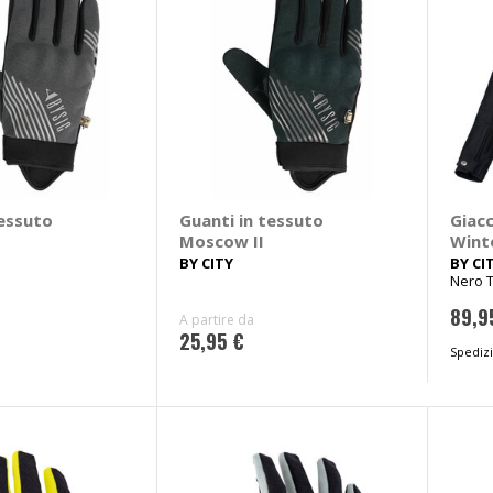
tessuto
Guanti in tessuto
Giacc
Moscow II
Winte
CITY
BY CITY
BY CI
Nero T
89,9
A partire da
25,95 €
Spedizi