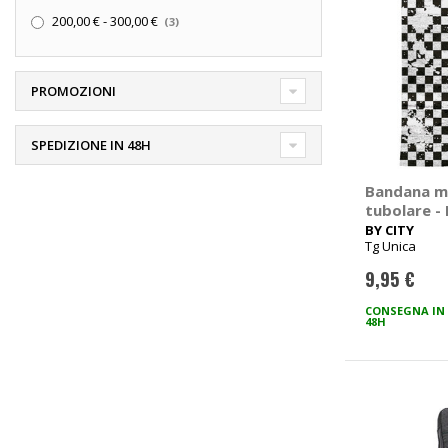
elementi
200,00 €
-
300,00 €
3
PROMOZIONI
SPEDIZIONE IN 48H
Bandana mu
tubolare -
BY CITY
Tg Unica
9,95 €
CONSEGNA IN
48H