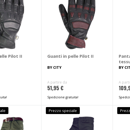
lle Pilot II
Guanti in pelle Pilot II
Pant
tess
Air II
BY CITY
BY CI
A partire da
A part
51,95 €
109,
uita!
Spedizione gratuita!
Spedizi
ale
Prezzo speciale
Prezz