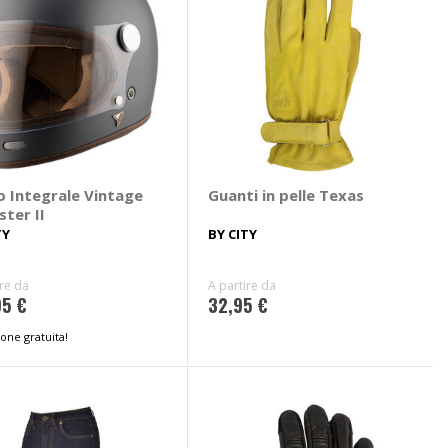
o Integrale Vintage
Guanti in pelle Texas
ter II
TY
BY CITY
ire da
A partire da
95 €
32,95 €
one gratuita!