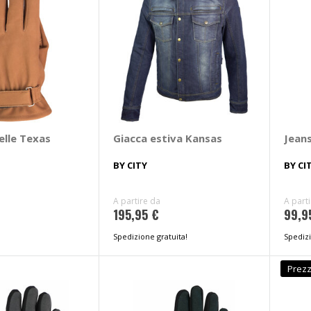
elle Texas
Giacca estiva Kansas
Jean
BY CITY
BY CI
A partire da
A part
195,95 €
99,9
Spedizione gratuita!
Spedizi
Prezz