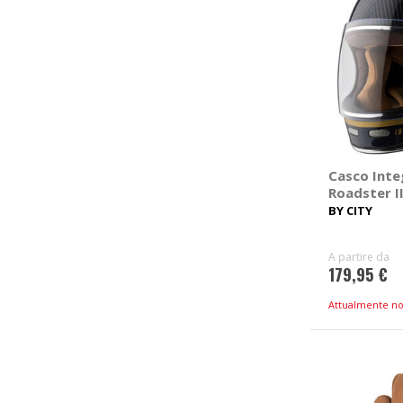
Casco Inte
Roadster I
BY CITY
A partire da
179,95 €
Attualmente no