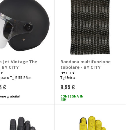
o Jet Vintage The
Bandana multifunzione
- BY CITY
tubolare - BY CITY
TY
BY CITY
opaco Tg S 55-56cm
Tg Unica
5 €
9,95 €
one gratuita!
CONSEGNA IN
48H