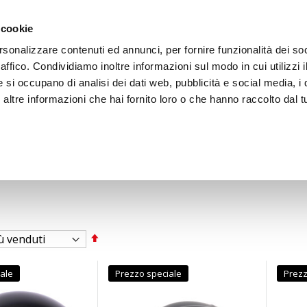
ACCEDI
CREA
 cookie
rsonalizzare contenuti ed annunci, per fornire funzionalità dei so
raffico. Condividiamo inoltre informazioni sul modo in cui utilizzi i
e si occupano di analisi dei dati web, pubblicità e social media, i 
ltre informazioni che hai fornito loro o che hanno raccolto dal tu
BICI
BEP'S GARAGE
Imposta
la
direzione
decrescente
ale
Prezzo speciale
Prezz