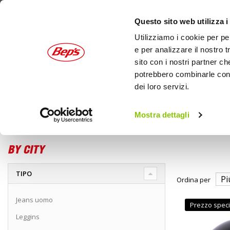
Questo sito web utilizza i
Utilizziamo i cookie per pe
e per analizzare il nostro t
sito con i nostri partner ch
potrebbero combinarle con a
dei loro servizi.
AUTO
MOTO
OUTDOOR
Mostra dettagli
Home
Marche
BY CITY
BY CITY
TIPO
Ordina per
Jeans uomo
Prezzo speci
Leggins