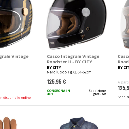
grale Vintage
Casco Integrale Vintage
Casc
I
Roadster II - BY CITY
Roads
BY CITY
BY CI
Nero lucido Tg XL 61-62cm
125,95 €
A part
125,
CONSEGNA IN
Spedizione
48H
gratuita!
Spedizi
n disponibile online