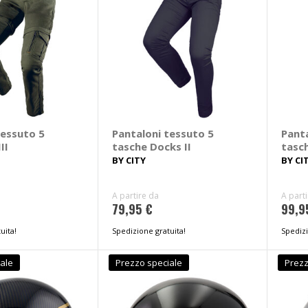
tessuto 5
Pantaloni tessuto 5
Pant
II
tasche Docks II
tasch
BY CITY
BY CI
A partire da
A part
79,95 €
99,9
uita!
Spedizione gratuita!
Spedizi
ale
Prezzo speciale
Prezz