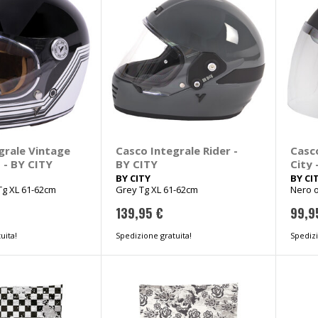
grale Vintage
Casco Integrale Rider -
Casc
 - BY CITY
BY CITY
City 
BY CITY
BY CI
Tg XL 61-62cm
Grey Tg XL 61-62cm
Nero 
139,95 €
99,9
uita!
Spedizione gratuita!
Spedizi