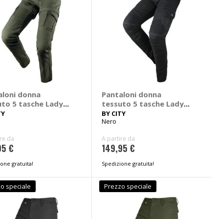
aloni donna
Pantaloni donna
uto 5 tasche Lady
tessuto 5 tasche Lady
I
Mixed III Slim
TY
BY CITY
Nero
ire da
A partire da
95 €
149,95 €
one gratuita!
Spedizione gratuita!
o speciale
Prezzo speciale