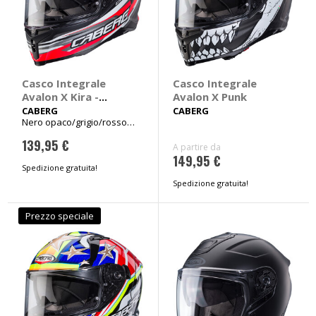
Casco Integrale
Casco Integrale
Avalon X Kira -
Avalon X Punk
CABERG
CABERG
CABERG
Nero opaco/grigio/rosso
fluo/bianco Tg XL 61-62cm
139,95 €
A partire da
149,95 €
Spedizione gratuita!
Spedizione gratuita!
Prezzo speciale