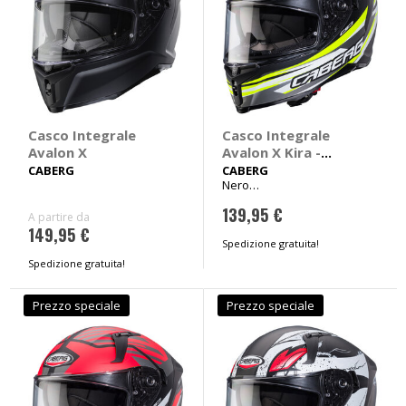
Casco Integrale
Casco Integrale
Avalon X
Avalon X Kira -
CABERG
CABERG
CABERG
Nero
opaco/grigio/fluo/bianco Tg
139,95 €
XL 61-62cm
A partire da
149,95 €
Spedizione gratuita!
Spedizione gratuita!
Prezzo speciale
Prezzo speciale