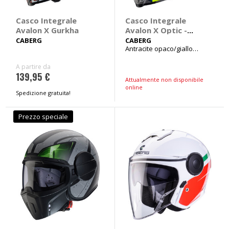
Casco Integrale
Casco Integrale
Avalon X Gurkha
Avalon X Optic -
CABERG
CABERG
CABERG
Antracite opaco/giallo
fluo/blu Tg XL 61-62cm
A partire da
139,95 €
Attualmente non disponibile
online
Spedizione gratuita!
Prezzo speciale