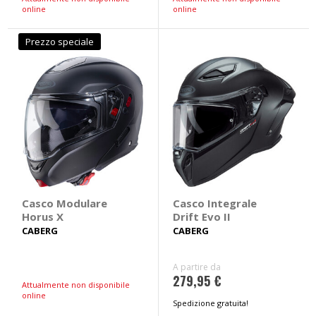
online
online
Prezzo speciale
Casco Modulare
Casco Integrale
Horus X
Drift Evo II
CABERG
CABERG
A partire da
279,95 €
Attualmente non disponibile
online
Spedizione gratuita!