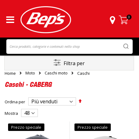
0
Carrello
Filtra per
Moto
Caschi moto
Home
Caschi
Caschi - CABERG
Imposta
Ordina per
la
direzione
Mostra
decrescente
Prezzo speciale
Prezzo speciale