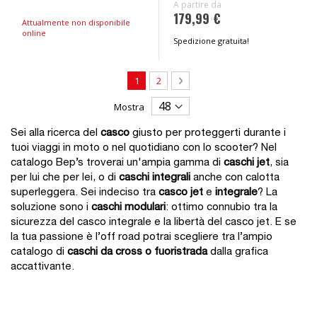
A partire da
179,99 €
Attualmente non disponibile
online
Spedizione gratuita!
Pagina
Attualmente stai leggendo la pagina
Pagina
Pagina
Avanti
1
2
Mostra
Sei alla ricerca del
casco
giusto per proteggerti durante i
tuoi viaggi in moto o nel quotidiano con lo scooter? Nel
catalogo Bep’s troverai un'ampia gamma di
caschi jet
, sia
per lui che per lei, o di
caschi integrali
anche con calotta
superleggera. Sei indeciso tra
casco jet
e
integrale
? La
soluzione sono i
caschi modulari
: ottimo connubio tra la
sicurezza del casco integrale e la libertà del casco jet. E se
la tua passione è l’off road potrai scegliere tra l’ampio
catalogo di
caschi da cross o fuoristrada
dalla grafica
accattivante.