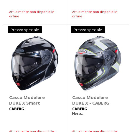
Attualmente non disponibile
Attualmente non disponibile
online
online
Prezzo speciale
Prezzo speciale
Casco Modulare
Casco Modulare
DUKE X Smart
DUKE X - CABERG
CABERG
CABERG
Nero
opaco/fluo/antracite/argento
Tg XL 61-62cm
Attualmente non disponibile
Attualmente non disponibile