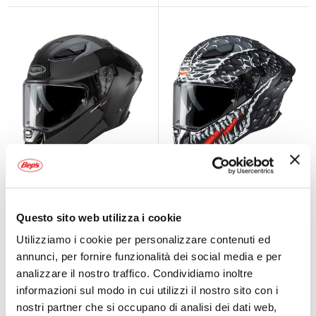
Casco Integrale
Casco Integrale
Drift Evo II Carbon
Drift Evo II Crok
CABERG
CABERG
Questo sito web utilizza i cookie
Utilizziamo i cookie per personalizzare contenuti ed
A partire da
A partire da
379,95 €
314,95 €
annunci, per fornire funzionalità dei social media e per
analizzare il nostro traffico. Condividiamo inoltre
Spedizione gratuita!
Spedizione gratuita!
informazioni sul modo in cui utilizzi il nostro sito con i
nostri partner che si occupano di analisi dei dati web,