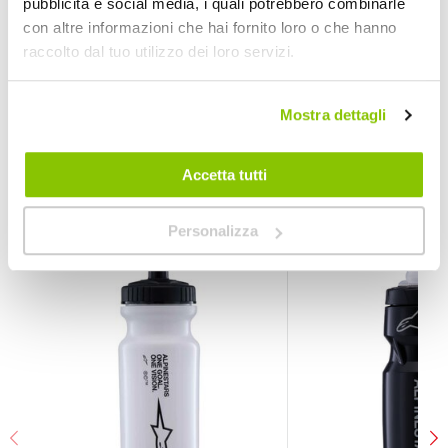
pubblicità e social media, i quali potrebbero combinarle
Borraccia
con altre informazioni che hai fornito loro o che hanno
Nero/grigio
750ml
raccolto dal tuo utilizzo dei loro servizi.
1
ELITE
Mostra dettagli
Nero/grigio 750ml
Accetta tutti
POTREBBERO INTERESSARTI
Personalizza
Prezzo speciale