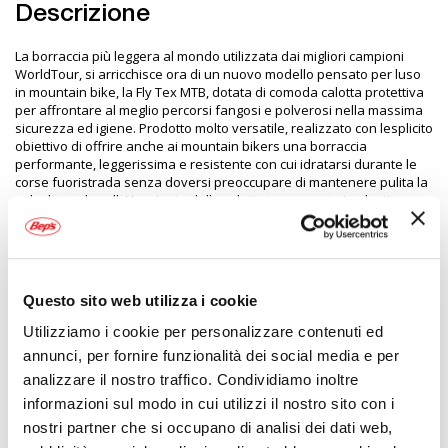
Descrizione
La borraccia più leggera al mondo utilizzata dai migliori campioni
WorldTour, si arricchisce ora di un nuovo modello pensato per luso
in mountain bike, la Fly Tex MTB, dotata di comoda calotta protettiva
per affrontare al meglio percorsi fangosi e polverosi nella massima
sicurezza ed igiene. Prodotto molto versatile, realizzato con lesplicito
obiettivo di offrire anche ai mountain bikers una borraccia
performante, leggerissima e resistente con cui idratarsi durante le
corse fuoristrada senza doversi preoccupare di mantenere pulita la
valvola push-pull. L'aggiunta della calotta trasparente in plastica
scomponibile che copre il tappo garantisce infatti una sicura
protezione da polvere, fango, terra ed altri agenti esterni che
possono accumularsi sul beccuccio durante lutilizzo in MTB su strade
di montagna, percorsi dissestati e fuoristrada
Questo sito web utilizza i cookie
Utilizziamo i cookie per personalizzare contenuti ed
Specifiche tecniche
annunci, per fornire funzionalità dei social media e per
analizzare il nostro traffico. Condividiamo inoltre
Maggiori
2048834
informazioni sul modo in cui utilizzi il nostro sito con i
Informazioni
8020775038574
nostri partner che si occupano di analisi dei dati web,
Bici