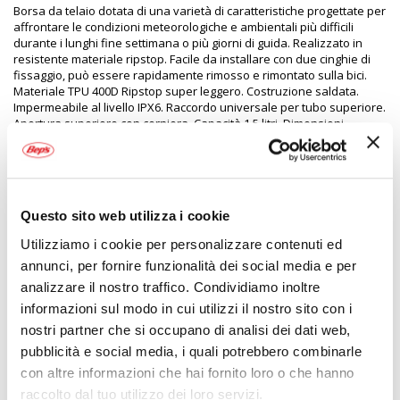
Borsa da telaio dotata di una varietà di caratteristiche progettate per
affrontare le condizioni meteorologiche e ambientali più difficili
durante i lunghi fine settimana o più giorni di guida. Realizzato in
resistente materiale ripstop. Facile da installare con due cinghie di
fissaggio, può essere rapidamente rimosso e rimontato sulla bici.
Materiale TPU 400D Ripstop super leggero. Costruzione saldata.
Impermeabile al livello IPX6. Raccordo universale per tubo superiore.
Apertura superiore con cerniera. Capacità 1,5 litri. Dimensioni
20x6x10cm (LxPxh)
Specifiche tecniche
Questo sito web utilizza i cookie
Maggiori
2009971
Utilizziamo i cookie per personalizzare contenuti ed
Informazioni
5030009410611
annunci, per fornire funzionalità dei social media e per
Bici
analizzare il nostro traffico. Condividiamo inoltre
Borsa da telaio
informazioni sul modo in cui utilizzi il nostro sito con i
Nero
nostri partner che si occupano di analisi dei dati web,
1,5lt 60g
pubblicità e social media, i quali potrebbero combinarle
1
con altre informazioni che hai fornito loro o che hanno
OXFORD
raccolto dal tuo utilizzo dei loro servizi.