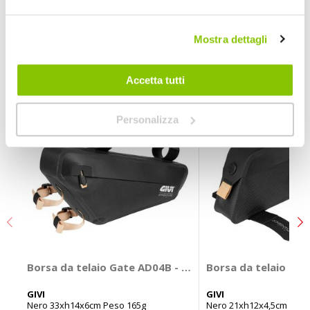
Nero 1,5lt 60g
Mostra dettagli
POTREBBERO INTERESSARTI
Accetta tutti
Personalizza
Borsa da telaio Gate AD04B - GIVI
Borsa da telaio Pick
GIVI
GIVI
Nero 33xh14x6cm Peso 165g
Nero 21xh12x4,5cm Peso