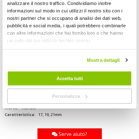
analizzare il nostro traffico. Condividiamo inoltre
Chiave dinamometrica a scatto da 21,3mm a rilascio rapido.
informazioni sul modo in cui utilizzi il nostro sito con i
Azionamento 1/2". Dentatura: 24 Lunghezza 47cm Bussole incluse:
17/19/21mm Con prolunga. Precisione: +/-4% Torque wrench: 28-
nostri partner che si occupano di analisi dei dati web,
210Nm
pubblicità e social media, i quali potrebbero combinarle
con altre informazioni che hai fornito loro o che hanno
raccolto dal tuo utilizzo dei loro servizi.
Specifiche tecniche
Maggiori
1633886
Mostra dettagli
Informazioni
4713120922201
Si
Accetta tutti
Auto
Chiave dinamometrica
17, 19, 21mm
Personalizza
1
WEKGO
17, 19, 21mm
Serve aiuto?