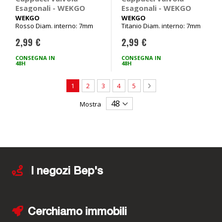
Esagonali - WEKGO
Esagonali - WEKGO
WEKGO
WEKGO
Rosso Diam. interno: 7mm
Titanio Diam. interno: 7mm
2,99 €
2,99 €
CONSEGNA IN
CONSEGNA IN
48H
48H
Pagina
Attualmente stai leggendo la pagina
Pagina
Pagina
Pagina
Pagina
Pagina
Avanti
1
2
3
4
5
Mostra
I negozi Bep's
Cerchiamo immobili