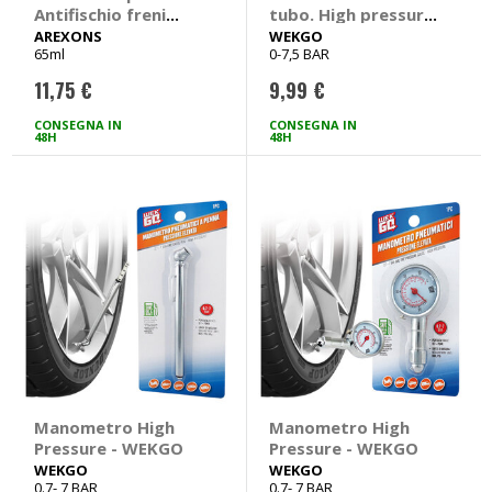
Antifischio freni
tubo. High pressure
antigrippante -
- WEKGO
AREXONS
WEKGO
65ml
0-7,5 BAR
AREXONS
11,75 €
9,99 €
CONSEGNA IN
CONSEGNA IN
48H
48H
Manometro High
Manometro High
Pressure - WEKGO
Pressure - WEKGO
WEKGO
WEKGO
0.7- 7 BAR
0.7- 7 BAR