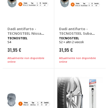
Dadi antifurto -
Dadi antifurto -
TECNOSTEEL Nissan
TECNOSTEEL Subaru
Juke, Pathfinder, X-
Forester, Impreza,
TECNOSTEEL
TECNOSTEEL
S4
S2 + altri 2 veicoli
Trail
Justy, Legacy
31,95 €
31,95 €
Attualmente non disponibile
Attualmente non disponibile
online
online