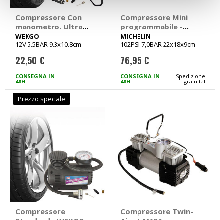
Compressore Con
Compressore Mini
manometro. Ultra
programmabile -
compatto - WEKGO
MICHELIN
WEKGO
MICHELIN
12V 5.5BAR 9.3x10.8cm
102PSI 7,0BAR 22x18x9cm
22,50 €
76,95 €
CONSEGNA IN
CONSEGNA IN
Spedizione
48H
48H
gratuita!
Prezzo speciale
Compressore
Compressore Twin-