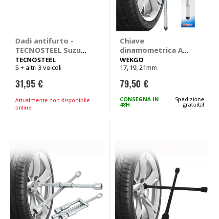
Dadi antifurto -
Chiave
TECNOSTEEL Suzuki
dinamometrica A
Alto, Grand Vitara,
scatto - WEKGO
TECNOSTEEL
WEKGO
S + altri 3 veicoli
17, 19, 21mm
Jimny, Swift, Wagon
R
31,95 €
79,50 €
CONSEGNA IN
Spedizione
Attualmente non disponibile
48H
gratuita!
online