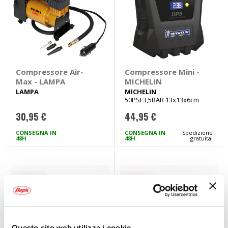
Compressore Air-
Compressore Mini -
Max - LAMPA
MICHELIN
LAMPA
MICHELIN
50PSI 3,5BAR 13x13x6cm
30,95 €
44,95 €
CONSEGNA IN
CONSEGNA IN
Spedizione
48H
48H
gratuita!
Questo sito web utilizza i cookie