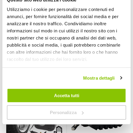
Utilizziamo i cookie per personalizzare contenuti ed
annunci, per fornire funzionalità dei social media e per
analizzare il nostro traffico. Condividiamo inoltre
Compressore Con
Compressore Con
informazioni sul modo in cui utilizzi il nostro sito con i
manometro -
manometro.
WEKGO
Multifunzione -
WEKGO
WEKGO
nostri partner che si occupano di analisi dei dati web,
12V 5.5BAR
12V 8,2BAR
WEKGO
pubblicità e social media, i quali potrebbero combinarle
29,95 €
39,95 €
con altre informazioni che hai fornito loro o che hanno
raccolto dal tuo utilizzo dei loro servizi.
CONSEGNA IN
CONSEGNA IN
48H
48H
Mostra dettagli
Accetta tutti
Personalizza