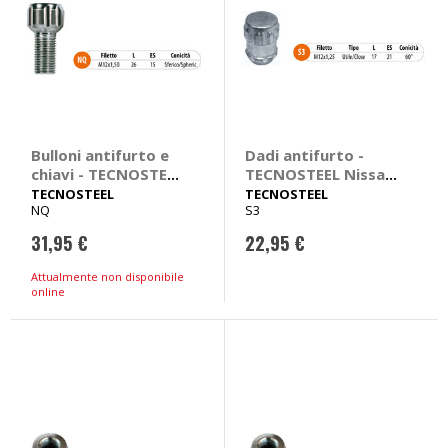
Bulloni antifurto e
Dadi antifurto -
chiavi - TECNOSTEEL
TECNOSTEEL Nissan
Smart Fortwo
Juke, Qashqai
TECNOSTEEL
TECNOSTEEL
NQ
S3
31,95 €
22,95 €
Attualmente non disponibile
online