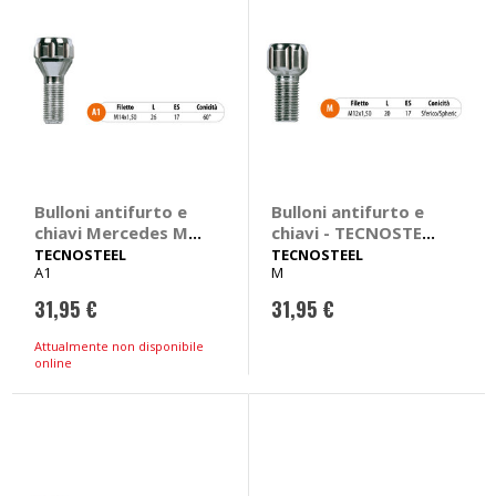
Bulloni antifurto e
Bulloni antifurto e
chiavi Mercedes M
chiavi - TECNOSTEEL
Class - TECNOSTEEL
Seat Cordoba, Ibiza,
TECNOSTEEL
TECNOSTEEL
A1
M
Mercedes M Class
Toledo
Ruote in lega
31,95 €
31,95 €
Attualmente non disponibile
online