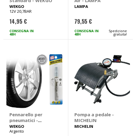
Standard - WEKGO
Air - LAMPA
WEKGO
LAMPA
12V 20,7BAR
14,95 €
79,55 €
CONSEGNA IN
CONSEGNA IN
Spedizione
48H
48H
gratuita!
Pennarello per
Pompa a pedale -
pneumatici -
MICHELIN
WEKGO
WEKGO
MICHELIN
Argento