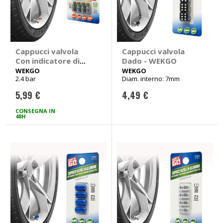
Cappucci valvola
Cappucci valvola
Con indicatore di
Dado - WEKGO
pressione - WEKGO
WEKGO
WEKGO
2.4 bar
Diam. interno: 7mm
5,99 €
4,49 €
CONSEGNA IN
48H