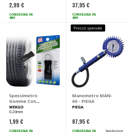
2,99 €
37,95 €
CONSEGNA IN
CONSEGNA IN
48H
48H
Prezzo speciale
Spessimetro
Manometro MAN-
Gomme Con
60 - PIEGA
portachiavi -
WEKGO
PIEGA
0-20mm
WEKGO
1,99 €
87,95 €
CONSEGNA IN
CONSEGNA IN
Spedizione