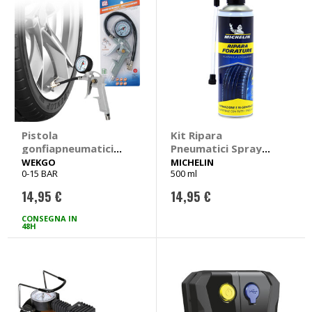
Pistola
Kit Ripara
gonfiapneumatici
Pneumatici Spray
Con manometro -
Stop Forature -
WEKGO
MICHELIN
0-15 BAR
500 ml
WEKGO
MICHELIN
14,95 €
14,95 €
CONSEGNA IN
48H