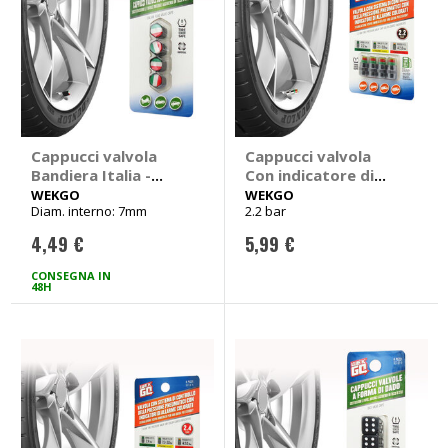
Cappucci valvola
Cappucci valvola
Bandiera Italia -
Con indicatore di
WEKGO
pressione - WEKGO
WEKGO
WEKGO
Diam. interno: 7mm
2.2 bar
4,49 €
5,99 €
CONSEGNA IN
48H