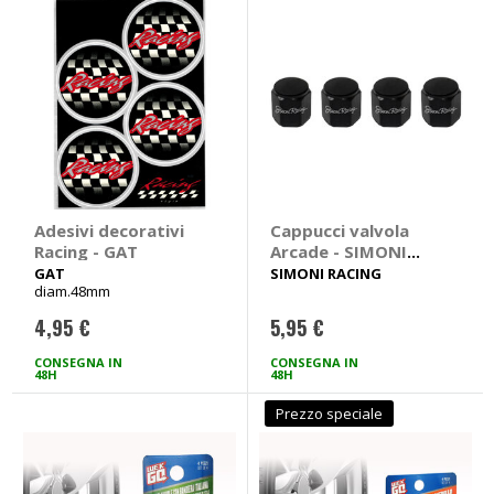
Adesivi decorativi
Cappucci valvola
Racing - GAT
Arcade - SIMONI
RACING
GAT
SIMONI RACING
diam.48mm
4,95 €
5,95 €
CONSEGNA IN
CONSEGNA IN
48H
48H
Prezzo speciale