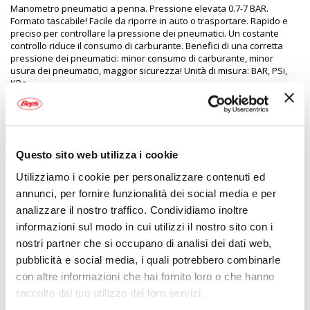
Manometro pneumatici a penna. Pressione elevata 0.7-7 BAR.
Formato tascabile! Facile da riporre in auto o trasportare. Rapido e
preciso per controllare la pressione dei pneumatici. Un costante
controllo riduce il consumo di carburante. Benefici di una corretta
pressione dei pneumatici: minor consumo di carburante, minor
usura dei pneumatici, maggior sicurezza! Unità di misura: BAR, PSi,
KPa
Specifiche tecniche
Questo sito web utilizza i cookie
Maggiori
1491098
Informazioni
Utilizziamo i cookie per personalizzare contenuti ed
8059008005038
annunci, per fornire funzionalità dei social media e per
Si
Auto
analizzare il nostro traffico. Condividiamo inoltre
Manometro
informazioni sul modo in cui utilizzi il nostro sito con i
0.7- 7 BAR
nostri partner che si occupano di analisi dei dati web,
1
pubblicità e social media, i quali potrebbero combinarle
WEKGO
con altre informazioni che hai fornito loro o che hanno
0.7- 7 BAR
raccolto dal tuo utilizzo dei loro servizi.