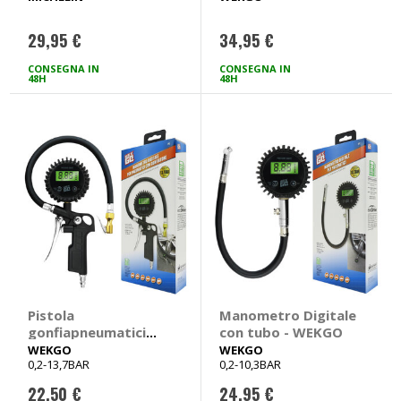
29,95 €
34,95 €
CONSEGNA IN
CONSEGNA IN
48H
48H
Pistola
Manometro Digitale
gonfiapneumatici
con tubo - WEKGO
Con manometro -
WEKGO
WEKGO
0,2-13,7BAR
0,2-10,3BAR
WEKGO
22,50 €
24,95 €