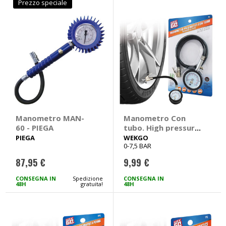
Prezzo speciale
Manometro MAN-
Manometro Con
60 - PIEGA
tubo. High pressure
- WEKGO
PIEGA
WEKGO
0-7,5 BAR
87,95 €
9,99 €
CONSEGNA IN
Spedizione
CONSEGNA IN
48H
gratuita!
48H