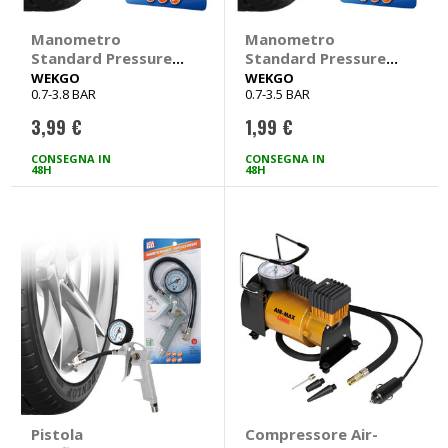
Manometro
Manometro
Standard Pressure -
Standard Pressure
WEKGO
con portachiavi -
WEKGO
WEKGO
0.7-3.8 BAR
0.7-3.5 BAR
WEKGO
3,99 €
1,99 €
CONSEGNA IN
CONSEGNA IN
48H
48H
Pistola
Compressore Air-