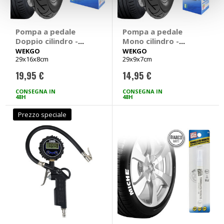
Pompa a pedale
Pompa a pedale
Doppio cilindro -
Mono cilindro -
WEKGO
WEKGO
WEKGO
WEKGO
29x16x8cm
29x9x7cm
19,95 €
14,95 €
CONSEGNA IN
CONSEGNA IN
48H
48H
Prezzo speciale