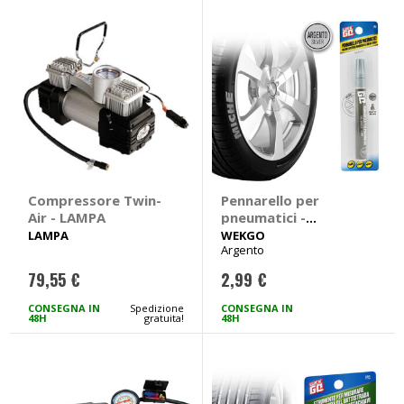
Compressore Twin-
Pennarello per
Air - LAMPA
pneumatici -
WEKGO
LAMPA
WEKGO
Argento
79,55 €
2,99 €
CONSEGNA IN
Spedizione
CONSEGNA IN
48H
gratuita!
48H