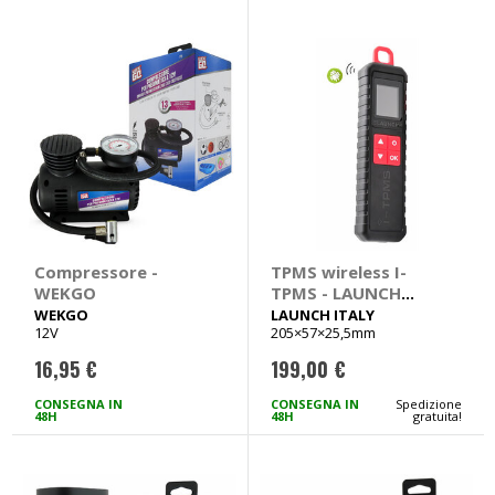
Compressore -
TPMS wireless I-
WEKGO
TPMS - LAUNCH
ITALY
WEKGO
LAUNCH ITALY
12V
205×57×25,5mm
16,95 €
199,00 €
CONSEGNA IN
CONSEGNA IN
Spedizione
48H
48H
gratuita!