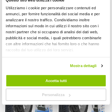
Questo sito web utilizza i cookie
Utilizziamo i cookie per personalizzare contenuti ed
annunci, per fornire funzionalità dei social media e per
analizzare il nostro traffico. Condividiamo inoltre
informazioni sul modo in cui utilizzi il nostro sito con i
Pistola
Compressore -
nostri partner che si occupano di analisi dei dati web,
gonfiapneumatici
MICHELIN
pubblicità e social media, i quali potrebbero combinarle
Con manometro -
LAMPA
MICHELIN
12 bar
12V 8L/min
LAMPA
con altre informazioni che hai fornito loro o che hanno
32,95 €
71,95 €
raccolto dal tuo utilizzo dei loro servizi.
CONSEGNA IN
CONSEGNA IN
Spedizione
48H
48H
gratuita!
Mostra dettagli
Prezzo speciale
Accetta tutti
Personalizza