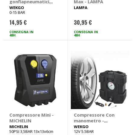
gonfiapneumatici
Max - LAMPA
Con manometro -
WEKGO
LAMPA
0-15 BAR
WEKGO
14,95 €
30,95 €
CONSEGNA IN
CONSEGNA IN
48H
48H
Compressore Mini -
Compressore Con
MICHELIN
manometro -
WEKGO
MICHELIN
WEKGO
50PSI 3,5BAR 13x13x6cm
12V 5.5BAR