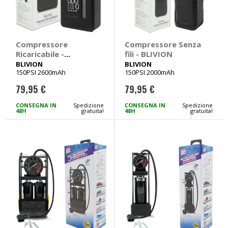
Compressore
Compressore Senza
Ricaricabile -
fili - BLIVION
BLIVION
BLIVION
BLIVION
150PSI 2600mAh
150PSI 2000mAh
79,95 €
79,95 €
CONSEGNA IN
Spedizione
CONSEGNA IN
Spedizione
48H
gratuita!
48H
gratuita!