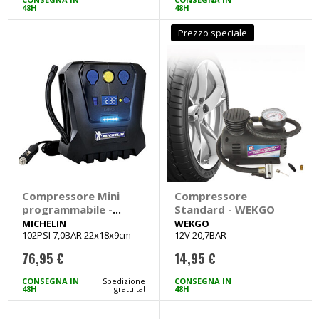
48H
48H
Prezzo speciale
Compressore Mini
Compressore
programmabile -
Standard - WEKGO
MICHELIN
MICHELIN
WEKGO
102PSI 7,0BAR 22x18x9cm
12V 20,7BAR
76,95 €
14,95 €
CONSEGNA IN
Spedizione
CONSEGNA IN
48H
gratuita!
48H