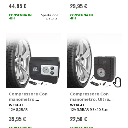
44,95 €
29,95 €
CONSEGNA IN
Spedizione
CONSEGNA IN
48H
gratuita!
48H
Compressore Con
Compressore Con
manometro.
manometro. Ultra
Multifunzione -
compatto - WEKGO
WEKGO
WEKGO
12V 8,2BAR
12V 5.5BAR 9.3x10.8cm
WEKGO
39,95 €
22,50 €
CONSEGNA IN
CONSEGNA IN