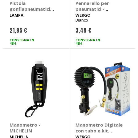
Pistola
Pennarello per
gonfiapneumatici
pneumatici -
Con manometro -
WEKGO
LAMPA
WEKGO
Bianco
LAMPA
21,95 €
3,49 €
CONSEGNA IN
CONSEGNA IN
48H
48H
Manometro -
Manometro Digitale
MICHELIN
con tubo e kit
gonfiaggio - WEKGO
MICHELIN
WEKGO