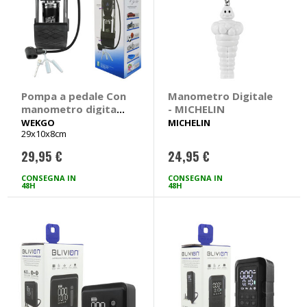
Pompa a pedale Con
Manometro Digitale
manometro digitale
- MICHELIN
- WEKGO
WEKGO
MICHELIN
29x10x8cm
29,95 €
24,95 €
CONSEGNA IN
CONSEGNA IN
48H
48H