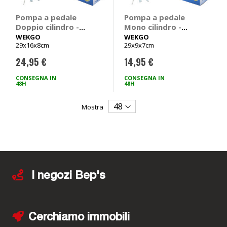
Pompa a pedale
Pompa a pedale
Doppio cilindro -
Mono cilindro -
WEKGO
WEKGO
WEKGO
WEKGO
29x16x8cm
29x9x7cm
24,95 €
14,95 €
CONSEGNA IN
CONSEGNA IN
48H
48H
Mostra
I negozi Bep's
Cerchiamo immobili